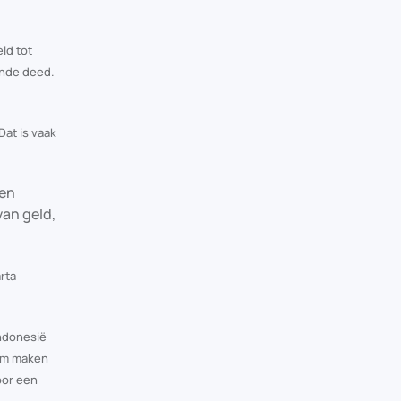
ld tot
onde deed.
Dat is vaak
den
an geld,
rta
Indonesië
eam maken
oor een