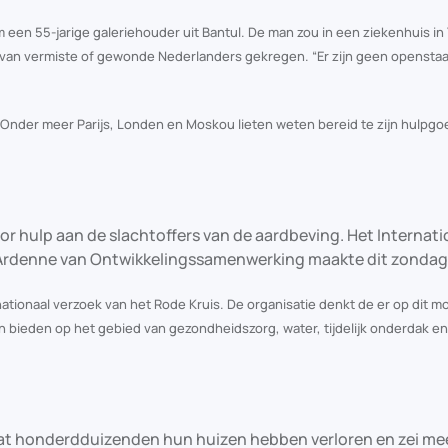
 een 55-jarige galeriehouder uit Bantul. De man zou in een ziekenhuis in
n van vermiste of gewonde Nederlanders gekregen. “Er zijn geen opensta
Onder meer Parijs, Londen en Moskou lieten weten bereid te zijn hulpg
or hulp aan de slachtoffers van de aardbeving. Het Internati
n Ardenne van Ontwikkelingssamenwerking maakte dit zondag
ationaal verzoek van het Rode Kruis. De organisatie denkt de er op dit 
 bieden op het gebied van gezondheidszorg, water, tijdelijk onderdak en 
dat honderdduizenden hun huizen hebben verloren en zei me