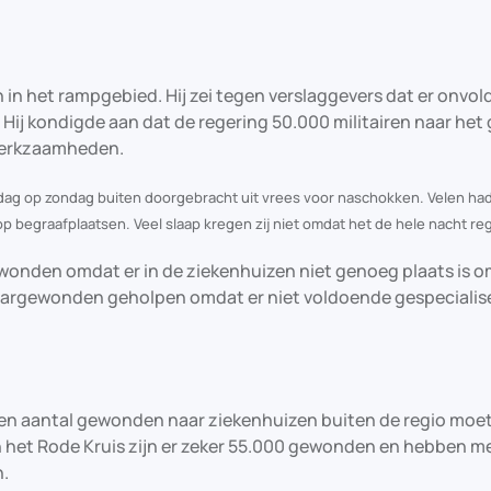
 in het rampgebied. Hij zei tegen verslaggevers dat er onvo
Hij kondigde aan dat de regering 50.000 militairen naar het
swerkzaamheden.
ag op zondag buiten doorgebracht uit vrees voor naschokken. Velen ha
s op begraafplaatsen. Veel slaap kregen zij niet omdat het de hele nacht r
nden omdat er in de ziekenhuizen niet genoeg plaats is om
waargewonden geholpen omdat er niet voldoende gespecialis
en aantal gewonden naar ziekenhuizen buiten de regio moe
 het Rode Kruis zijn er zeker 55.000 gewonden en hebben m
.