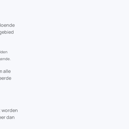
ldoende
 gebied
dden
egende.
 alle
eerde
t worden
eer dan