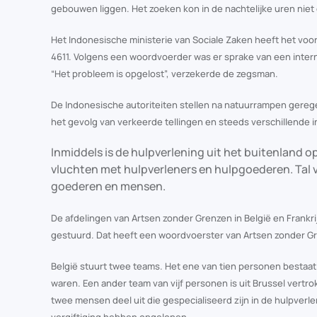
gebouwen liggen. Het zoeken kon in de nachtelijke uren niet d
Het Indonesische ministerie van Sociale Zaken heeft het voo
4611. Volgens een woordvoerder was er sprake van een inter
“Het probleem is opgelost”, verzekerde de zegsman.
De Indonesische autoriteiten stellen na natuurrampen geregel
het gevolg van verkeerde tellingen en steeds verschillende i
Inmiddels is de hulpverlening uit het buitenland
vluchten met hulpverleners en hulpgoederen. Tal 
goederen en mensen.
De afdelingen van Artsen zonder Grenzen in België en Frank
gestuurd. Dat heeft een woordvoerster van Artsen zonder G
België stuurt twee teams. Het ene van tien personen bestaat 
waren. Een ander team van vijf personen is uit Brussel ver
twee mensen deel uit die gespecialiseerd zijn in de hulpver
vergiftiging hebben opgelopen.