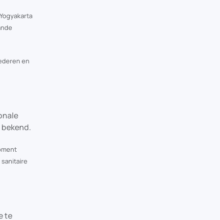
 Yogyakarta
ande
oederen en
onale
 bekend.
moment
sanitaire
e te