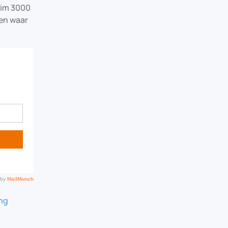
uim 3000
pen waar
ing