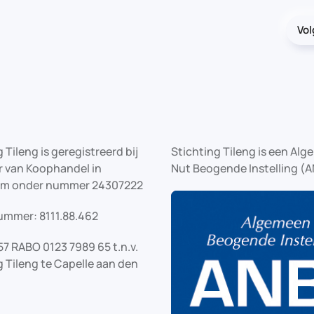
Vo
 Tileng is geregistreerd bij
Stichting Tileng is een Al
 van Koophandel in
Nut Beogende Instelling (A
am onder nummer 24307222
ummer: 8111.88.462
57 RABO 0123 7989 65 t.n.v.
g Tileng te Capelle aan den