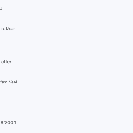
ts
an. Maar
roffen
fam. Veel
 persoon