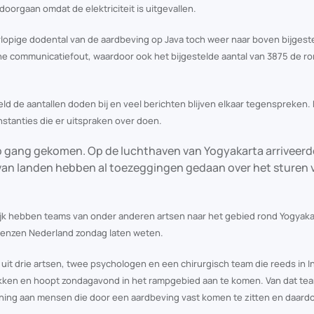
oorgaan omdat de elektriciteit is uitgevallen.
rlopige dodental van de aardbeving op Java toch weer naar boven bijgeste
ne communicatiefout, waardoor ook het bijgestelde aantal van 3875 de r
d de aantallen doden bij en veel berichten blijven elkaar tegenspreken. 
nstanties die er uitspraken over doen.
 op gang gekomen. Op de luchthaven van Yogyakarta arriveer
van landen hebben al toezeggingen gedaan over het sturen v
rijk hebben teams van onder anderen artsen naar het gebied rond Yogyaka
renzen Nederland zondag laten weten.
uit drie artsen, twee psychologen en een chirurgisch team die reeds in 
trokken en hoopt zondagavond in het rampgebied aan te komen. Van dat t
lening aan mensen die door een aardbeving vast komen te zitten en daard