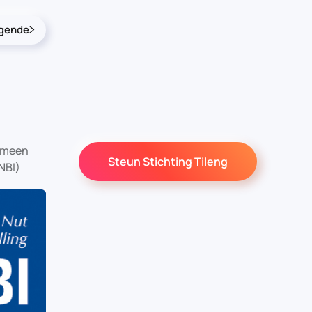
lgende
gemeen
Steun Stichting Tileng
NBI)