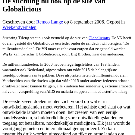
De stichting nu ook op de site van
Globalicious
Geschreven door
Remco Lange
op
8 september 2006
. Gepost in
Weekendverhalen
.
Stichting Tileng staat nu ook vermeld op de site van
Globalicious
. De VN heeft
doelen gesteld die Globalicious een ieder onder de aandacht wil brengen. “De
millenniumdoelen”. De VN moet er echt voor zorgen dat ze gehaald worden.
Wij kijken toe schrijft Globalicious, soort Big Brother, maar dan andersom.
De millenniumdoelen: In 2000 hebben regeringsleiders van 189 landen,
waaronder ook Nederland, afgesproken om vóór 2015 de belangrijkste
wereldproblemen aan te pakken. Deze afspraken heten de millenniumdoelen.
Voorbeelden van die doelen zijn dat vóór 2015 onder andere: iedereen schoon
drinkwater moet kunnen krijgen, alle kinderen basisonderwijs, extreme armoede
halveren, verspreiding van AIDS en malaria stoppen en moedersterfte omlaag.
De eerste zeven doelen richten zich vooral op wat er in
ontwikkelingslanden moet verbeteren. Het achtste doel slaat op wat
ontwikkelde landen moeten doen: het creëren van een eerlijk
handelssysteem, schuldverlichting voor ontwikkelingslanden en
toegang tot betaalbare, noodzakelijke medicijnen. Elk jaar wordt de
voortgang gemeten en internationaal gerapporteerd. Zo kan
tussentijds druk worden uitgeoefend op rijke en arme landen om