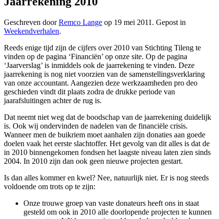
Jaarrekening 2010
Geschreven door
Remco Lange
op
19 mei 2011
. Gepost in
Weekendverhalen
.
Reeds enige tijd zijn de cijfers over 2010 van Stichting Tileng te
vinden op de pagina ‘Financiën’ op onze site. Op de pagina
‘Jaarverslag’ is inmiddels ook de jaarrekening te vinden. Deze
jaarrekening is nog niet voorzien van de samenstellingsverklaring
van onze accountant. Aangezien deze werkzaamheden pro deo
geschieden vindt dit plaats zodra de drukke periode van
jaarafsluitingen achter de rug is.
Dat neemt niet weg dat de boodschap van de jaarrekening duidelijk
is. Ook wij ondervinden de nadelen van de financiële crisis.
Wanneer men de buikriem moet aanhalen zijn donaties aan goede
doelen vaak het eerste slachtoffer. Het gevolg van dit alles is dat de
in 2010 binnengekomen fondsen het laagste niveau laten zien sinds
2004. In 2010 zijn dan ook geen nieuwe projecten gestart.
Is dan alles kommer en kwel? Nee, natuurlijk niet. Er is nog steeds
voldoende om trots op te zijn:
Onze trouwe groep van vaste donateurs heeft ons in staat
gesteld om ook in 2010 alle doorlopende projecten te kunnen