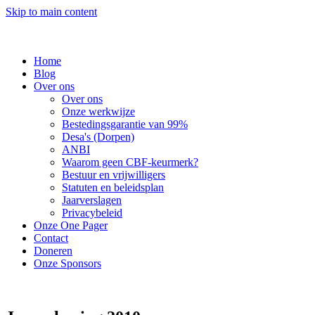
Skip to main content
Home
Blog
Over ons
Over ons
Onze werkwijze
Bestedingsgarantie van 99%
Desa's (Dorpen)
ANBI
Waarom geen CBF-keurmerk?
Bestuur en vrijwilligers
Statuten en beleidsplan
Jaarverslagen
Privacybeleid
Onze One Pager
Contact
Doneren
Onze Sponsors