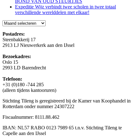
BOND VAN OUD STEURTJES
Expeditie Wijz verbindt twee scholen in twee totaal
verschillende werelddelen met elkaar!
Blog
Postadres:
Steenbakkerij 17
2913 LJ Nieuwerkerk aan den IJssel
Bezoekadres:
Oslo 15
2993 LD Barendrecht
Telefoon:
+31 (0)180 -744 285
(alleen tijdens kantooruren)
Stichting Tileng is geregistreerd bij de Kamer van Koophandel in
Rotterdam onder nummer 24307222
Fiscaalnummer: 8111.88.462
IBAN: NL57 RABO 0123 7989 65 t.n.v. Stichting Tileng te
Capelle aan den IJssel