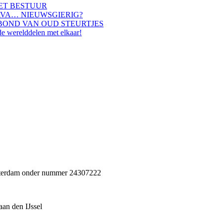
HET BESTUUR
AVA… NIEUWSGIERIG?
BOND VAN OUD STEURTJES
de werelddelen met elkaar!
Rotterdam onder nummer 24307222
an den IJssel