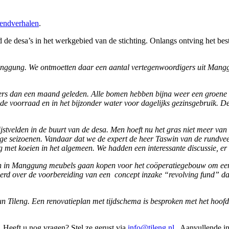
endverhalen
.
de desa’s in het werkgebied van de stichting. Onlangs ontving het bes
ggung. We ontmoetten daar een aantal vertegenwoordigers uit Mangg
rs dan een maand geleden. Alle bomen hebben bijna weer een groene kle
e voorraad en in het bijzonder water voor dagelijks gezinsgebruik. D
ijstvelden in de buurt van de desa. Men hoeft nu het gras niet meer van 
oge seizoenen. Vandaar dat we de expert de heer Taswin van de rund
ing met koeien in het algemeen. We hadden een interessante discussie, 
sen in Manggung meubels gaan kopen voor het coöperatiegebouw om een
ieerd over de voorbereiding van een concept inzake “revolving fund” da
Tileng. Een renovatieplan met tijdschema is besproken met het hoofd van
 Heeft u nog vragen? Stel ze gerust via
info@tileng.nl
. Aanvullende in