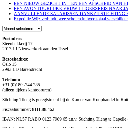
EEN NIEUW GEZICHT IN – EN EEN AFSCHEID VAN 
EEN AVONTUURLIJKE VRIJWILLIGERSREIS NAAR J
AANVULLENDE SALARISSEN DANKZIJ STICHTING 
Expeditie Wijz verbindt twee scholen in twee totaal verschillen
Blog
Postadres:
Steenbakkerij 17
2913 LJ Nieuwerkerk aan den IJssel
Bezoekadres:
Oslo 15
2993 LD Barendrecht
Telefoon:
+31 (0)180 -744 285
(alleen tijdens kantooruren)
Stichting Tileng is geregistreerd bij de Kamer van Koophandel in 
Fiscaalnummer: 8111.88.462
IBAN: NL57 RABO 0123 7989 65 t.n.v. Stichting Tileng te Capelle a