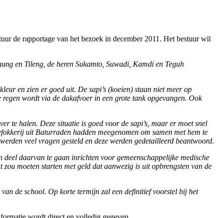
tuur de rapportage van het bezoek in december 2011. Het bestuur wil
ung en Tileng, de heren Sukamto, Suwadi, Kamdi en Teguh
ur en zien er goed uit. De sapi’s (koeien) staan niet meer op
e regen wordt via de dakafvoer in een grote tank opgevangen. Ook
ver te halen. Deze situatie is goed voor de sapi’s, maar er moet snel
veefokkerij uit Baturraden hadden meegenomen om samen met hem te
er werden veel vragen gesteld en deze werden gedetailleerd beantwoord.
 deel daarvan te gaan inrichten voor gemeenschappelijke medische
t zou moeten starten met geld dat aanwezig is uit opbrengsten van de
 de school. Op korte termijn zal een definitief voorstel bij het
formatie wordt direct en volledig gegeven.