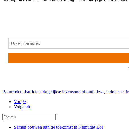
Baturraden
,
Buffelen
,
dagelijkse levensonderhoud
,
desa
,
Indonesië
,
M
Vorige
Volgende
Samen bouwen aan de toekomst in Kemutug Lor