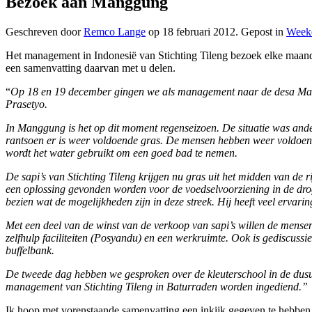
Bezoek aan Manggung
Geschreven door
Remco Lange
op
18 februari 2012
. Gepost in
Week
Het management in Indonesië van Stichting Tileng bezoek elke maand 
een samenvatting daarvan met u delen.
“
Op 18 en 19 december gingen we als management naar de desa Man
Prasetyo.
In Manggung is het op dit moment regenseizoen. De situatie was ande
rantsoen er is weer voldoende gras. De mensen hebben weer voldoend
wordt het water gebruikt om een goed bad te nemen.
De sapi’s van Stichting Tileng krijgen nu gras uit het midden van de r
een oplossing gevonden worden voor de voedselvoorziening in de dr
bezien wat de mogelijkheden zijn in deze streek. Hij heeft veel ervar
Met een deel van de winst van de verkoop van sapi’s willen de men
zelfhulp faciliteiten (Posyandu) en een werkruimte. Ook is gediscuss
buffelbank.
De tweede dag hebben we gesproken over de kleuterschool in de dusun 
management van Stichting Tileng in Baturraden worden ingediend.”
Ik hoop met vorenstaande samenvatting een inkijk gegeven te hebben.