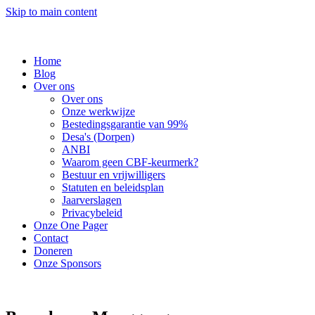
Skip to main content
Home
Blog
Over ons
Over ons
Onze werkwijze
Bestedingsgarantie van 99%
Desa's (Dorpen)
ANBI
Waarom geen CBF-keurmerk?
Bestuur en vrijwilligers
Statuten en beleidsplan
Jaarverslagen
Privacybeleid
Onze One Pager
Contact
Doneren
Onze Sponsors