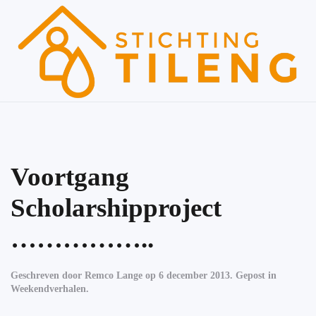
Skip to main content
Voortgang
Scholarshipproject
……………..
Geschreven door
Remco Lange
op
6 december 2013
. Gepost in
Weekendverhalen
.