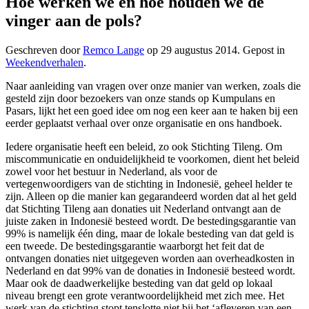
Hoe werken we en hoe houden we de
vinger aan de pols?
Geschreven door
Remco Lange
op
29 augustus 2014
. Gepost in
Weekendverhalen
.
Naar aanleiding van vragen over onze manier van werken, zoals die
gesteld zijn door bezoekers van onze stands op Kumpulans en
Pasars, lijkt het een goed idee om nog een keer aan te haken bij een
eerder geplaatst verhaal over onze organisatie en ons handboek.
Iedere organisatie heeft een beleid, zo ook Stichting Tileng. Om
miscommunicatie en onduidelijkheid te voorkomen, dient het beleid
zowel voor het bestuur in Nederland, als voor de
vertegenwoordigers van de stichting in Indonesië, geheel helder te
zijn. Alleen op die manier kan gegarandeerd worden dat al het geld
dat Stichting Tileng aan donaties uit Nederland ontvangt aan de
juiste zaken in Indonesië besteed wordt. De bestedingsgarantie van
99% is namelijk één ding, maar de lokale besteding van dat geld is
een tweede. De bestedingsgarantie waarborgt het feit dat de
ontvangen donaties niet uitgegeven worden aan overheadkosten in
Nederland en dat 99% van de donaties in Indonesië besteed wordt.
Maar ook de daadwerkelijke besteding van dat geld op lokaal
niveau brengt een grote verantwoordelijkheid met zich mee. Het
werk van de stichting stopt tenslotte niet bij het ‘afleveren van een