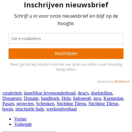
creativiteit
,
dagelijkse levensonderhoud
,
desa's
,
doelstelling
,
Donateurs
,
Donatie
,
handboek
,
Help
,
Indonesië
,
java
,
Kumpulan
,
Pasars
,
projecten
,
Schenken
,
Stichting Tileng
,
Stichting Tileng-
boom
,
structurele hulp
,
weekendverhaal
Vorige
Volgende