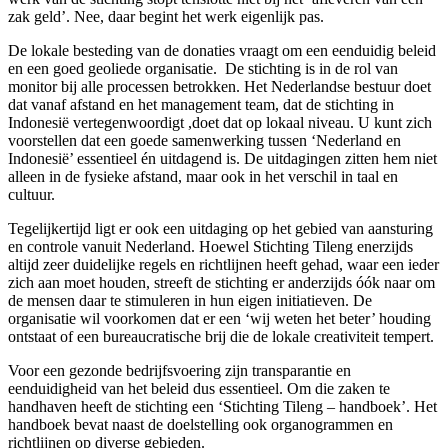
zak geld’. Nee, daar begint het werk eigenlijk pas.
De lokale besteding van de donaties vraagt om een eenduidig beleid
en een goed geoliede organisatie. De stichting is in de rol van
monitor bij alle processen betrokken. Het Nederlandse bestuur doet
dat vanaf afstand en het management team, dat de stichting in
Indonesië vertegenwoordigt ,doet dat op lokaal niveau. U kunt zich
voorstellen dat een goede samenwerking tussen ‘Nederland en
Indonesië’ essentieel én uitdagend is. De uitdagingen zitten hem niet
alleen in de fysieke afstand, maar ook in het verschil in taal en
cultuur.
Tegelijkertijd ligt er ook een uitdaging op het gebied van aansturing
en controle vanuit Nederland. Hoewel Stichting Tileng enerzijds
altijd zeer duidelijke regels en richtlijnen heeft gehad, waar een ieder
zich aan moet houden, streeft de stichting er anderzijds óók naar om
de mensen daar te stimuleren in hun eigen initiatieven. De
organisatie wil voorkomen dat er een ‘wij weten het beter’ houding
ontstaat of een bureaucratische brij die de lokale creativiteit tempert.
Voor een gezonde bedrijfsvoering zijn transparantie en
eenduidigheid van het beleid dus essentieel. Om die zaken te
handhaven heeft de stichting een ‘Stichting Tileng – handboek’. Het
handboek bevat naast de doelstelling ook organogrammen en
richtlijnen op diverse gebieden.