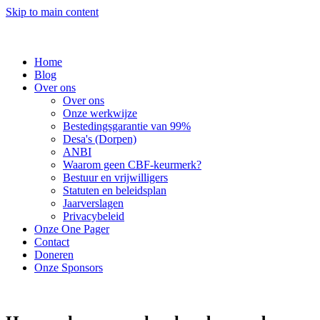
Skip to main content
Home
Blog
Over ons
Over ons
Onze werkwijze
Bestedingsgarantie van 99%
Desa's (Dorpen)
ANBI
Waarom geen CBF-keurmerk?
Bestuur en vrijwilligers
Statuten en beleidsplan
Jaarverslagen
Privacybeleid
Onze One Pager
Contact
Doneren
Onze Sponsors