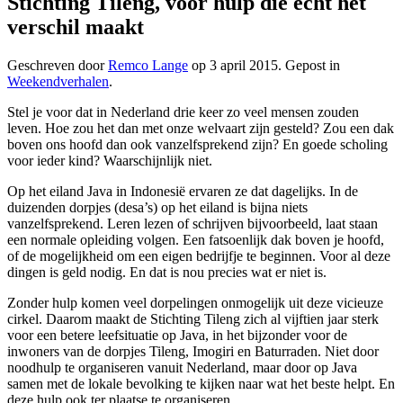
Stichting Tileng, voor hulp die écht het
verschil maakt
Geschreven door
Remco Lange
op
3 april 2015
. Gepost in
Weekendverhalen
.
Stel je voor dat in Nederland drie keer zo veel mensen zouden
leven. Hoe zou het dan met onze welvaart zijn gesteld? Zou een dak
boven ons hoofd dan ook vanzelfsprekend zijn? En goede scholing
voor ieder kind? Waarschijnlijk niet.
Op het eiland Java in Indonesië ervaren ze dat dagelijks. In de
duizenden dorpjes (desa’s) op het eiland is bijna niets
vanzelfsprekend. Leren lezen of schrijven bijvoorbeeld, laat staan
een normale opleiding volgen. Een fatsoenlijk dak boven je hoofd,
of de mogelijkheid om een eigen bedrijfje te beginnen. Voor al deze
dingen is geld nodig. En dat is nou precies wat er niet is.
Zonder hulp komen veel dorpelingen onmogelijk uit deze vicieuze
cirkel. Daarom maakt de Stichting Tileng zich al vijftien jaar sterk
voor een betere leefsituatie op Java, in het bijzonder voor de
inwoners van de dorpjes Tileng, Imogiri en Baturraden. Niet door
noodhulp te organiseren vanuit Nederland, maar door op Java
samen met de lokale bevolking te kijken naar wat het beste helpt. En
deze hulp ook ter plaatse te organiseren.