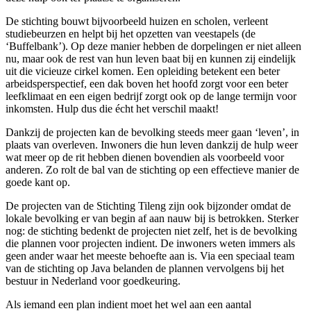
De stichting bouwt bijvoorbeeld huizen en scholen, verleent
studiebeurzen en helpt bij het opzetten van veestapels (de
‘Buffelbank’). Op deze manier hebben de dorpelingen er niet alleen
nu, maar ook de rest van hun leven baat bij en kunnen zij eindelijk
uit die vicieuze cirkel komen. Een opleiding betekent een beter
arbeidsperspectief, een dak boven het hoofd zorgt voor een beter
leefklimaat en een eigen bedrijf zorgt ook op de lange termijn voor
inkomsten. Hulp dus die écht het verschil maakt!
Dankzij de projecten kan de bevolking steeds meer gaan ‘leven’, in
plaats van overleven. Inwoners die hun leven dankzij de hulp weer
wat meer op de rit hebben dienen bovendien als voorbeeld voor
anderen. Zo rolt de bal van de stichting op een effectieve manier de
goede kant op.
De projecten van de Stichting Tileng zijn ook bijzonder omdat de
lokale bevolking er van begin af aan nauw bij is betrokken. Sterker
nog: de stichting bedenkt de projecten niet zelf, het is de bevolking
die plannen voor projecten indient. De inwoners weten immers als
geen ander waar het meeste behoefte aan is. Via een speciaal team
van de stichting op Java belanden de plannen vervolgens bij het
bestuur in Nederland voor goedkeuring.
Als iemand een plan indient moet het wel aan een aantal