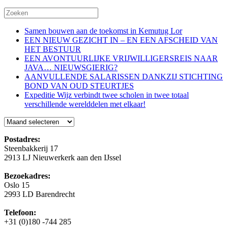
Samen bouwen aan de toekomst in Kemutug Lor
EEN NIEUW GEZICHT IN – EN EEN AFSCHEID VAN
HET BESTUUR
EEN AVONTUURLIJKE VRIJWILLIGERSREIS NAAR
JAVA… NIEUWSGIERIG?
AANVULLENDE SALARISSEN DANKZIJ STICHTING
BOND VAN OUD STEURTJES
Expeditie Wijz verbindt twee scholen in twee totaal
verschillende werelddelen met elkaar!
Blog
Postadres:
Steenbakkerij 17
2913 LJ Nieuwerkerk aan den IJssel
Bezoekadres:
Oslo 15
2993 LD Barendrecht
Telefoon:
+31 (0)180 -744 285