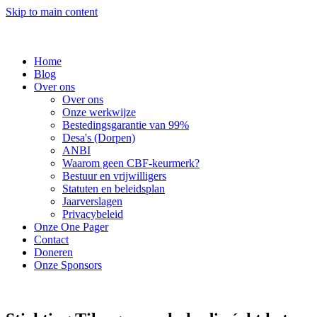
Skip to main content
Home
Blog
Over ons
Over ons
Onze werkwijze
Bestedingsgarantie van 99%
Desa's (Dorpen)
ANBI
Waarom geen CBF-keurmerk?
Bestuur en vrijwilligers
Statuten en beleidsplan
Jaarverslagen
Privacybeleid
Onze One Pager
Contact
Doneren
Onze Sponsors