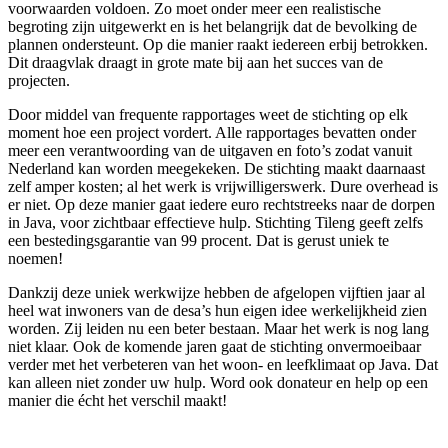
voorwaarden voldoen. Zo moet onder meer een realistische
begroting zijn uitgewerkt en is het belangrijk dat de bevolking de
plannen ondersteunt. Op die manier raakt iedereen erbij betrokken.
Dit draagvlak draagt in grote mate bij aan het succes van de
projecten.
Door middel van frequente rapportages weet de stichting op elk
moment hoe een project vordert. Alle rapportages bevatten onder
meer een verantwoording van de uitgaven en foto’s zodat vanuit
Nederland kan worden meegekeken. De stichting maakt daarnaast
zelf amper kosten; al het werk is vrijwilligerswerk. Dure overhead is
er niet. Op deze manier gaat iedere euro rechtstreeks naar de dorpen
in Java, voor zichtbaar effectieve hulp. Stichting Tileng geeft zelfs
een bestedingsgarantie van 99 procent. Dat is gerust uniek te
noemen!
Dankzij deze uniek werkwijze hebben de afgelopen vijftien jaar al
heel wat inwoners van de desa’s hun eigen idee werkelijkheid zien
worden. Zij leiden nu een beter bestaan. Maar het werk is nog lang
niet klaar. Ook de komende jaren gaat de stichting onvermoeibaar
verder met het verbeteren van het woon- en leefklimaat op Java. Dat
kan alleen niet zonder uw hulp. Word ook donateur en help op een
manier die écht het verschil maakt!