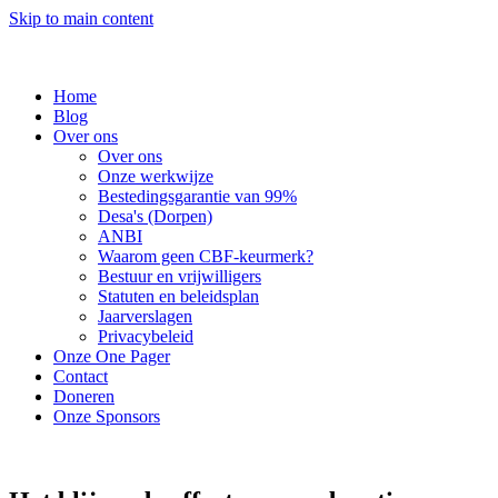
Skip to main content
Home
Blog
Over ons
Over ons
Onze werkwijze
Bestedingsgarantie van 99%
Desa's (Dorpen)
ANBI
Waarom geen CBF-keurmerk?
Bestuur en vrijwilligers
Statuten en beleidsplan
Jaarverslagen
Privacybeleid
Onze One Pager
Contact
Doneren
Onze Sponsors