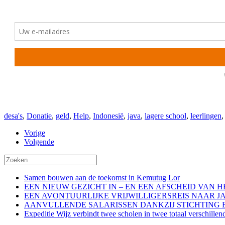
desa's
,
Donatie
,
geld
,
Help
,
Indonesië
,
java
,
lagere school
,
leerlingen
Vorige
Volgende
Samen bouwen aan de toekomst in Kemutug Lor
EEN NIEUW GEZICHT IN – EN EEN AFSCHEID VAN 
EEN AVONTUURLIJKE VRIJWILLIGERSREIS NAAR J
AANVULLENDE SALARISSEN DANKZIJ STICHTING 
Expeditie Wijz verbindt twee scholen in twee totaal verschillen