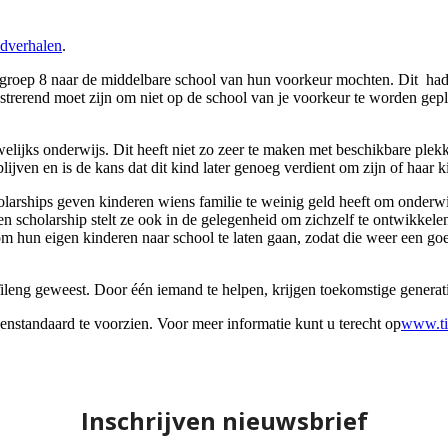
dverhalen
.
groep 8 naar de middelbare school van hun voorkeur mochten. Dit had a
erend moet zijn om niet op de school van je voorkeur te worden geplaat
welijks onderwijs. Dit heeft niet zo zeer te maken met beschikbare ple
ijven en is de kans dat dit kind later genoeg verdient om zijn of haar ki
olarships geven kinderen wiens familie te weinig geld heeft om onderw
een scholarship stelt ze ook in de gelegenheid om zichzelf te ontwikkele
hun eigen kinderen naar school te laten gaan, zodat die weer een goe
ng Tileng geweest. Door één iemand te helpen, krijgen toekomstige generat
nstandaard te voorzien. Voor meer informatie kunt u terecht op
www.ti