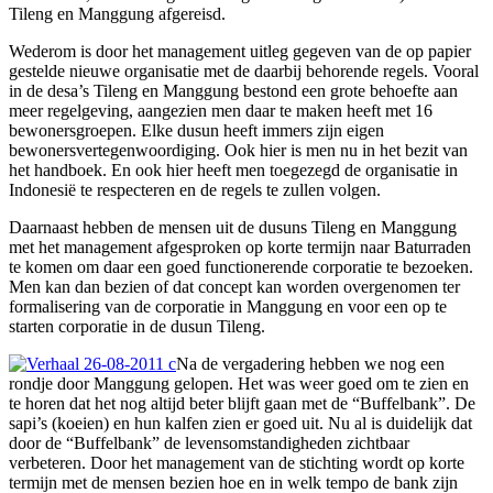
Tileng en Manggung afgereisd.
Wederom is door het management uitleg gegeven van de op papier
gestelde nieuwe organisatie met de daarbij behorende regels. Vooral
in de desa’s Tileng en Manggung bestond een grote behoefte aan
meer regelgeving, aangezien men daar te maken heeft met 16
bewonersgroepen. Elke dusun heeft immers zijn eigen
bewonersvertegenwoordiging. Ook hier is men nu in het bezit van
het handboek. En ook hier heeft men toegezegd de organisatie in
Indonesië te respecteren en de regels te zullen volgen.
Daarnaast hebben de mensen uit de dusuns Tileng en Manggung
met het management afgesproken op korte termijn naar Baturraden
te komen om daar een goed functionerende corporatie te bezoeken.
Men kan dan bezien of dat concept kan worden overgenomen ter
formalisering van de corporatie in Manggung en voor een op te
starten corporatie in de dusun Tileng.
Na de vergadering hebben we nog een
rondje door Manggung gelopen. Het was weer goed om te zien en
te horen dat het nog altijd beter blijft gaan met de “Buffelbank”. De
sapi’s (koeien) en hun kalfen zien er goed uit. Nu al is duidelijk dat
door de “Buffelbank” de levensomstandigheden zichtbaar
verbeteren. Door het management van de stichting wordt op korte
termijn met de mensen bezien hoe en in welk tempo de bank zijn