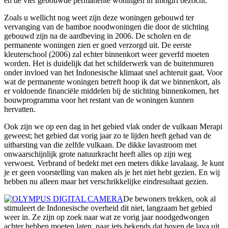
en de vier gebouwde permanente woningen in Imogiri bezocht.
Zoals u wellicht nog weet zijn deze woningen gebouwd ter
vervanging van de bamboe noodwoningen die door de stichting
gebouwd zijn na de aardbeving in 2006. De scholen en de
permanente woningen zien er goed verzorgd uit. De eerste
kleuterschool (2006) zal echter binnenkort weer geverfd moeten
worden. Het is duidelijk dat het schilderwerk van de buitenmuren
onder invloed van het Indonesische klimaat snel achteruit gaat. Voor
wat de permanente woningen betreft hoop ik dat we binnenkort, als
er voldoende financiële middelen bij de stichting binnenkomen, het
bouwprogramma voor het restant van de woningen kunnen
hervatten.
Ook zijn we op een dag in het gebied vlak onder de vulkaan Merapi
geweest; het gebied dat vorig jaar zo te lijden heeft gehad van de
uitbarsting van die zelfde vulkaan. De dikke lavastroom met
onwaarschijnlijk grote natuurkracht heeft alles op zijn weg
verwoest. Verbrand of bedekt met een meters dikke lavalaag. Je kunt
je er geen voorstelling van maken als je het niet hebt gezien. En wij
hebben nu alleen maar het verschrikkelijke eindresultaat gezien.
De bewoners trekken, ook al
stimuleert de Indonesische overheid dit niet, langzaam het gebied
weer in. Ze zijn op zoek naar wat ze vorig jaar noodgedwongen
achter hebben moeten laten, naar iets bekends dat boven de lava uit