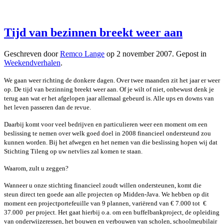
Tijd van bezinnen breekt weer aan
Geschreven door
Remco Lange
op
2 november 2007
. Gepost in
Weekendverhalen
.
We gaan weer richting de donkere dagen. Over twee maanden zit het jaar er weer
op. De tijd van bezinning breekt weer aan. Of je wilt of niet, onbewust denk je
terug aan wat er het afgelopen jaar allemaal gebeurd is. Alle ups en downs van
het leven passeren dan de revue.
Daarbij komt voor veel bedrijven en particulieren weer een moment om een
beslissing te nemen over welk goed doel in 2008 financieel ondersteund zou
kunnen worden. Bij het afwegen en het nemen van die beslissing hopen wij dat
Stichting Tileng op uw netvlies zal komen te staan.
Waarom, zult u zeggen?
Wanneer u onze stichting financieel zoudt willen ondersteunen, komt die
steun direct ten goede aan alle projecten op Midden-Java. We hebben op dit
moment een projectportefeuille van 9 plannen, variërend van € 7.000 tot €
37.000 per project. Het gaat hierbij o.a. om een buffelbankproject, de opleiding
van onderwijzeressen, het bouwen en verbouwen van scholen, schoolmeubilair