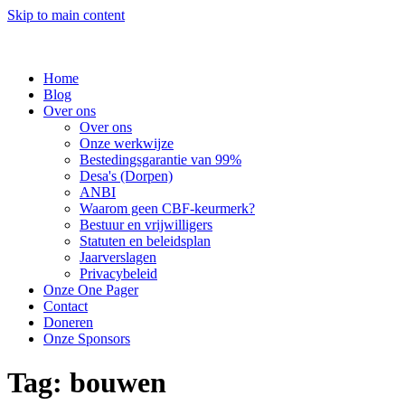
Skip to main content
Home
Blog
Over ons
Over ons
Onze werkwijze
Bestedingsgarantie van 99%
Desa's (Dorpen)
ANBI
Waarom geen CBF-keurmerk?
Bestuur en vrijwilligers
Statuten en beleidsplan
Jaarverslagen
Privacybeleid
Onze One Pager
Contact
Doneren
Onze Sponsors
Tag:
bouwen