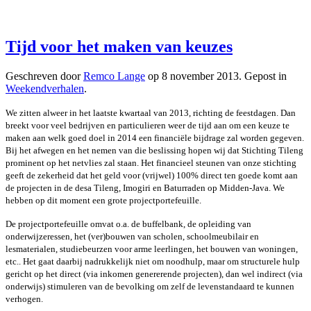
Tijd voor het maken van keuzes
Geschreven door
Remco Lange
op
8 november 2013
. Gepost in
Weekendverhalen
.
We zitten alweer in het laatste kwartaal van 2013, richting de feestdagen. Dan
breekt voor veel bedrijven en particulieren weer de tijd aan om een keuze te
maken aan welk goed doel in 2014 een financiële bijdrage zal worden gegeven.
Bij het afwegen en het nemen van die beslissing hopen wij dat Stichting Tileng
prominent op het netvlies zal staan. Het financieel steunen van onze stichting
geeft de zekerheid dat het geld voor (vrijwel) 100% direct ten goede komt aan
de projecten in de desa Tileng, Imogiri en Baturraden op Midden-Java. We
hebben op dit moment een grote projectportefeuille.
De projectportefeuille omvat o.a. de buffelbank, de opleiding van
onderwijzeressen, het (ver)bouwen van scholen, schoolmeubilair en
lesmaterialen, studiebeurzen voor arme leerlingen, het bouwen van woningen,
etc.. Het gaat daarbij nadrukkelijk niet om noodhulp, maar om structurele hulp
gericht op het direct (via inkomen genererende projecten), dan wel indirect (via
onderwijs) stimuleren van de bevolking om zelf de levenstandaard te kunnen
verhogen.