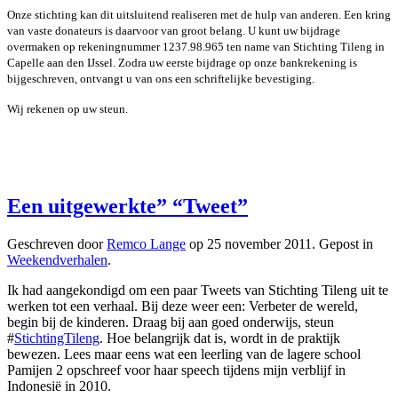
Onze stichting kan dit uitsluitend realiseren met de hulp van anderen. Een kring
van vaste donateurs is daarvoor van groot belang. U kunt uw bijdrage
overmaken op rekeningnummer 1237.98.965 ten name van Stichting Tileng in
Capelle aan den IJssel. Zodra uw eerste bijdrage op onze bankrekening is
bijgeschreven, ontvangt u van ons een schriftelijke bevestiging.
Wij rekenen op uw steun.
Een uitgewerkte” “Tweet”
Geschreven door
Remco Lange
op
25 november 2011
. Gepost in
Weekendverhalen
.
Ik had aangekondigd om een paar Tweets van Stichting Tileng uit te
werken tot een verhaal. Bij deze weer een: Verbeter de wereld,
begin bij de kinderen. Draag bij aan goed onderwijs, steun
#
StichtingTileng
. Hoe belangrijk dat is, wordt in de praktijk
bewezen. Lees maar eens wat een leerling van de lagere school
Pamijen 2 opschreef voor haar speech tijdens mijn verblijf in
Indonesië in 2010.