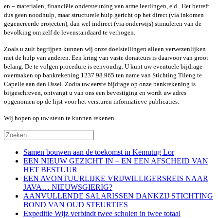
en – materialen, financiële ondersteuning van arme leerlingen, e.d.. Het betreft
dus geen noodhulp, maar structurele hulp gericht op het direct (via inkomen
gegenereerde projecten), dan wel indirect (via onderwijs) stimuleren van de
bevolking om zelf de levenstandaard te verhogen.
Zoals u zult begrijpen kunnen wij onze doelstellingen alleen verwezenlijken
met de hulp van anderen. Een kring van vaste donateurs is daarvoor van groot
belang. De te volgen procedure is eenvoudig. U kunt uw eventuele bijdrage
overmaken op bankrekening 1237.98.965 ten name van Stichting Tileng te
Capelle aan den IJssel. Zodra uw eerste bijdrage op onze bankrekening is
bijgeschreven, ontvangt u van ons een bevestiging en wordt uw adres
opgenomen op de lijst voor het versturen informatieve publicaties.
Wij hopen op uw steun te kunnen rekenen.
Samen bouwen aan de toekomst in Kemutug Lor
EEN NIEUW GEZICHT IN – EN EEN AFSCHEID VAN
HET BESTUUR
EEN AVONTUURLIJKE VRIJWILLIGERSREIS NAAR
JAVA… NIEUWSGIERIG?
AANVULLENDE SALARISSEN DANKZIJ STICHTING
BOND VAN OUD STEURTJES
Expeditie Wijz verbindt twee scholen in twee totaal