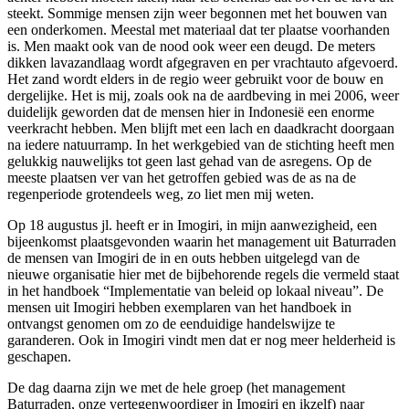
steekt. Sommige mensen zijn weer begonnen met het bouwen van
een onderkomen. Meestal met materiaal dat ter plaatse voorhanden
is. Men maakt ook van de nood ook weer een deugd. De meters
dikken lavazandlaag wordt afgegraven en per vrachtauto afgevoerd.
Het zand wordt elders in de regio weer gebruikt voor de bouw en
dergelijke. Het is mij, zoals ook na de aardbeving in mei 2006, weer
duidelijk geworden dat de mensen hier in Indonesië een enorme
veerkracht hebben. Men blijft met een lach en daadkracht doorgaan
na iedere natuurramp. In het werkgebied van de stichting heeft men
gelukkig nauwelijks tot geen last gehad van de asregens. Op de
meeste plaatsen ver van het getroffen gebied was de as na de
regenperiode grotendeels weg, zo liet men mij weten.
Op 18 augustus jl. heeft er in Imogiri, in mijn aanwezigheid, een
bijeenkomst plaatsgevonden waarin het management uit Baturraden
de mensen van Imogiri de in en outs hebben uitgelegd van de
nieuwe organisatie hier met de bijbehorende regels die vermeld staat
in het handboek “Implementatie van beleid op lokaal niveau”. De
mensen uit Imogiri hebben exemplaren van het handboek in
ontvangst genomen om zo de eenduidige handelswijze te
garanderen. Ook in Imogiri vindt men dat er nog meer helderheid is
geschapen.
De dag daarna zijn we met de hele groep (het management
Baturraden, onze vertegenwoordiger in Imogiri en ikzelf) naar