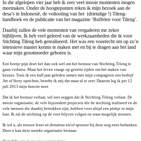
In die afgelopen vier jaar heb ik zeer veel mooie momenten mogen
meemaken. Onder de hoogtepunten reken ik mijn bezoek aan de
desa’s in Indonesië, de voltooiing van het (drietalige !) Tileng-
handboek en de publicatie van het magazine ‘Buffelen voor Tileng’.
Daarbij zullen de vele momenten van vergaderen me zeker
bijblijven. Ik heb veel geleerd van de werkzaamheden die ik voor
Stichting Tileng heb gerealiseerd. Het was een voorrecht om op zo’n
intensieve manier kennis te maken met en bij te dragen aan het land
waar mijn grootmoeder geboren is.
Een beetje pijn doet het dan ook wel om het bestuur van Stichting Tileng te
gaan verlaten. Maar het leven vraagt op gezette tijden om het maken van
keuzes. Toen ik een half jaar geleden samen met mijn compagnon ons bedrijf
Art of Story oprichtte, besefte ik mij dat maar al te zeer. Daarom leg ik per 12
juli 2013 mijn functie neer.
Dat ik het bestuur verlaat, wil niet zeggen dat ik Stichting Tileng verlaat. De
mooie organisatie, de vele bijzondere projecten die de stichting realiseert en de
vele mensen die daarbij betrokken zijn, hebben voor altijd een plekje in mijn
hart. Ik zal de stichting op de voet blijven volgen en waar mogelijk steunen.
Ik wil u, als trouwe lezer en donateur en/of sponsor bij deze nog eens bedanken.
Door u kan deze unieke organisatie bestaan.