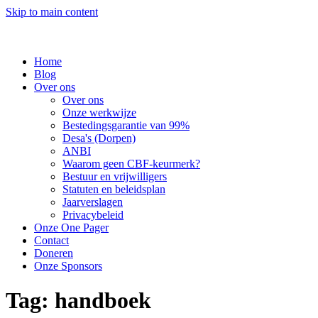
Skip to main content
Home
Blog
Over ons
Over ons
Onze werkwijze
Bestedingsgarantie van 99%
Desa's (Dorpen)
ANBI
Waarom geen CBF-keurmerk?
Bestuur en vrijwilligers
Statuten en beleidsplan
Jaarverslagen
Privacybeleid
Onze One Pager
Contact
Doneren
Onze Sponsors
Tag:
handboek