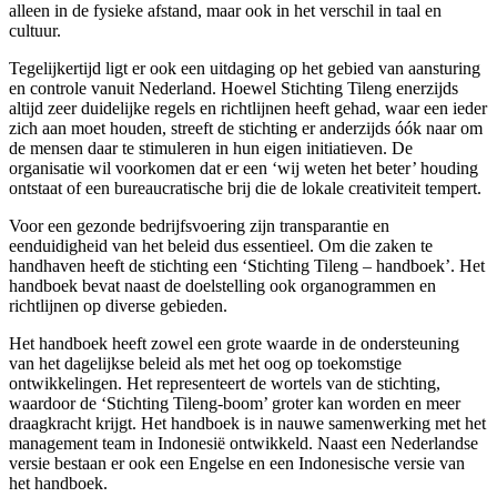
alleen in de fysieke afstand, maar ook in het verschil in taal en
cultuur.
Tegelijkertijd ligt er ook een uitdaging op het gebied van aansturing
en controle vanuit Nederland. Hoewel Stichting Tileng enerzijds
altijd zeer duidelijke regels en richtlijnen heeft gehad, waar een ieder
zich aan moet houden, streeft de stichting er anderzijds óók naar om
de mensen daar te stimuleren in hun eigen initiatieven. De
organisatie wil voorkomen dat er een ‘wij weten het beter’ houding
ontstaat of een bureaucratische brij die de lokale creativiteit tempert.
Voor een gezonde bedrijfsvoering zijn transparantie en
eenduidigheid van het beleid dus essentieel. Om die zaken te
handhaven heeft de stichting een ‘Stichting Tileng – handboek’. Het
handboek bevat naast de doelstelling ook organogrammen en
richtlijnen op diverse gebieden.
Het handboek heeft zowel een grote waarde in de ondersteuning
van het dagelijkse beleid als met het oog op toekomstige
ontwikkelingen. Het representeert de wortels van de stichting,
waardoor de ‘Stichting Tileng-boom’ groter kan worden en meer
draagkracht krijgt. Het handboek is in nauwe samenwerking met het
management team in Indonesië ontwikkeld. Naast een Nederlandse
versie bestaan er ook een Engelse en een Indonesische versie van
het handboek.