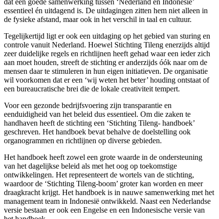
dat een goede samenwerking tussen ‘Nederland en Indonesië’
essentieel én uitdagend is. De uitdagingen zitten hem niet alleen in
de fysieke afstand, maar ook in het verschil in taal en cultuur.
Tegelijkertijd ligt er ook een uitdaging op het gebied van sturing en
controle vanuit Nederland. Hoewel Stichting Tileng enerzijds altijd
zeer duidelijke regels en richtlijnen heeft gehad waar een ieder zich
aan moet houden, streeft de stichting er anderzijds óók naar om de
mensen daar te stimuleren in hun eigen initiatieven. De organisatie
wil voorkomen dat er een ‘wij weten het beter’ houding ontstaat of
een bureaucratische brei die de lokale creativiteit tempert.
Voor een gezonde bedrijfsvoering zijn transparantie en
eenduidigheid van het beleid dus essentieel. Om die zaken te
handhaven heeft de stichting een ‘Stichting Tileng- handboek’
geschreven. Het handboek bevat behalve de doelstelling ook
organogrammen en richtlijnen op diverse gebieden.
Het handboek heeft zowel een grote waarde in de ondersteuning
van het dagelijkse beleid als met het oog op toekomstige
ontwikkelingen. Het representeert de wortels van de stichting,
waardoor de ‘Stichting Tileng-boom’ groter kan worden en meer
draagkracht krijgt. Het handboek is in nauwe samenwerking met het
management team in Indonesië ontwikkeld. Naast een Nederlandse
versie bestaan er ook een Engelse en een Indonesische versie van
het handboek.