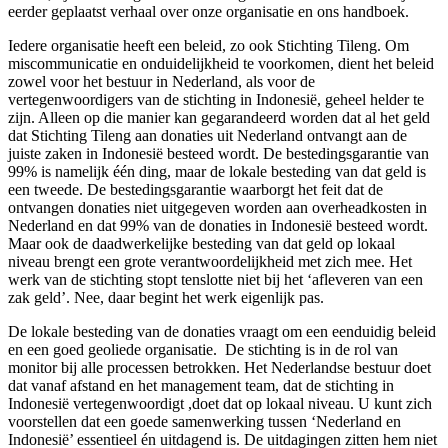
eerder geplaatst verhaal over onze organisatie en ons handboek.
Iedere organisatie heeft een beleid, zo ook Stichting Tileng. Om
miscommunicatie en onduidelijkheid te voorkomen, dient het beleid
zowel voor het bestuur in Nederland, als voor de
vertegenwoordigers van de stichting in Indonesië, geheel helder te
zijn. Alleen op die manier kan gegarandeerd worden dat al het geld
dat Stichting Tileng aan donaties uit Nederland ontvangt aan de
juiste zaken in Indonesië besteed wordt. De bestedingsgarantie van
99% is namelijk één ding, maar de lokale besteding van dat geld is
een tweede. De bestedingsgarantie waarborgt het feit dat de
ontvangen donaties niet uitgegeven worden aan overheadkosten in
Nederland en dat 99% van de donaties in Indonesië besteed wordt.
Maar ook de daadwerkelijke besteding van dat geld op lokaal
niveau brengt een grote verantwoordelijkheid met zich mee. Het
werk van de stichting stopt tenslotte niet bij het ‘afleveren van een
zak geld’. Nee, daar begint het werk eigenlijk pas.
De lokale besteding van de donaties vraagt om een eenduidig beleid
en een goed geoliede organisatie. De stichting is in de rol van
monitor bij alle processen betrokken. Het Nederlandse bestuur doet
dat vanaf afstand en het management team, dat de stichting in
Indonesië vertegenwoordigt ,doet dat op lokaal niveau. U kunt zich
voorstellen dat een goede samenwerking tussen ‘Nederland en
Indonesië’ essentieel én uitdagend is. De uitdagingen zitten hem niet