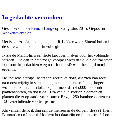
In gedachte verzonken
Geschreven door
Remco Lange
op
7 augustus 2015
. Gepost in
Weekendverhalen
.
Het is een zondagmiddag begin juli. Lekker weer. Zittend buiten in
de serre zie ik de natuur in volle glorie.
Ik zie de Magnolia weer grote knoppen maken voor het volgende
seizoen. Die dan in het vroege voorjaar weer in volle bloei zal staan.
Ik droom in gedachten weg naar Indonesië waar het altijd mooi
groen is.
De Indische archipel heeft een zeer rijke flora, die zich van west
naar oost wijzigt in samenhang met het in deze richting droger
wordende klimaat. In totaal zijn er meer dan 45.000 bloeiende
plantensoorten, en dat is ca. 10% van alle soorten bloemen en
planten die er op aarde voorkomen. Er zijn 250 bamboesoorten en
150 verschillende soorten palmen.
Als vanzelf denk ik dan aan de mensen in de dorpen (desa’s) Tileng,
Baturraden en Imogiri. Hoe zou het daar zijn op dit moment? Loopt