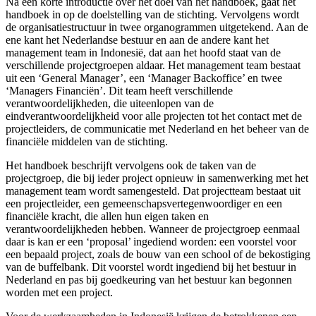
Na een korte introductie over het doel van het handboek, gaat het
handboek in op de doelstelling van de stichting. Vervolgens wordt
de organisatiestructuur in twee organogrammen uitgetekend. Aan de
ene kant het Nederlandse bestuur en aan de andere kant het
management team in Indonesië, dat aan het hoofd staat van de
verschillende projectgroepen aldaar. Het management team bestaat
uit een ‘General Manager’, een ‘Manager Backoffice’ en twee
‘Managers Financiën’. Dit team heeft verschillende
verantwoordelijkheden, die uiteenlopen van de
eindverantwoordelijkheid voor alle projecten tot het contact met de
projectleiders, de communicatie met Nederland en het beheer van de
financiële middelen van de stichting.
Het handboek beschrijft vervolgens ook de taken van de
projectgroep, die bij ieder project opnieuw in samenwerking met het
management team wordt samengesteld. Dat projectteam bestaat uit
een projectleider, een gemeenschapsvertegenwoordiger en een
financiële kracht, die allen hun eigen taken en
verantwoordelijkheden hebben. Wanneer de projectgroep eenmaal
daar is kan er een ‘proposal’ ingediend worden: een voorstel voor
een bepaald project, zoals de bouw van een school of de bekostiging
van de buffelbank. Dit voorstel wordt ingediend bij het bestuur in
Nederland en pas bij goedkeuring van het bestuur kan begonnen
worden met een project.