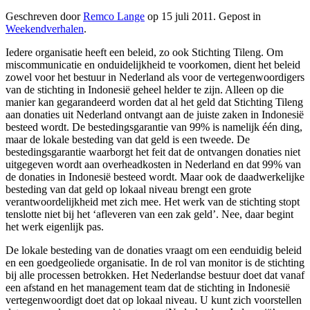
Geschreven door
Remco Lange
op
15 juli 2011
. Gepost in
Weekendverhalen
.
Iedere organisatie heeft een beleid, zo ook Stichting Tileng. Om
miscommunicatie en onduidelijkheid te voorkomen, dient het beleid
zowel voor het bestuur in Nederland als voor de vertegenwoordigers
van de stichting in Indonesië geheel helder te zijn. Alleen op die
manier kan gegarandeerd worden dat al het geld dat Stichting Tileng
aan donaties uit Nederland ontvangt aan de juiste zaken in Indonesië
besteed wordt. De bestedingsgarantie van 99% is namelijk één ding,
maar de lokale besteding van dat geld is een tweede. De
bestedingsgarantie waarborgt het feit dat de ontvangen donaties niet
uitgegeven wordt aan overheadkosten in Nederland en dat 99% van
de donaties in Indonesië besteed wordt. Maar ook de daadwerkelijke
besteding van dat geld op lokaal niveau brengt een grote
verantwoordelijkheid met zich mee. Het werk van de stichting stopt
tenslotte niet bij het ‘afleveren van een zak geld’. Nee, daar begint
het werk eigenlijk pas.
De lokale besteding van de donaties vraagt om een eenduidig beleid
en een goedgeoliede organisatie. In de rol van monitor is de stichting
bij alle processen betrokken. Het Nederlandse bestuur doet dat vanaf
een afstand en het management team dat de stichting in Indonesië
vertegenwoordigt doet dat op lokaal niveau. U kunt zich voorstellen