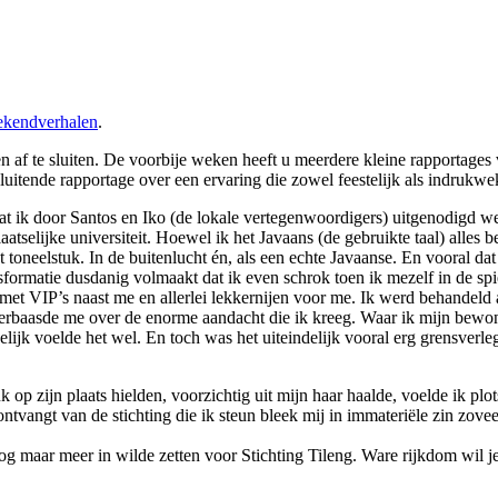
kendverhalen
.
n af te sluiten. De voorbije weken heeft u meerdere kleine rapportages 
sluitende rapportage over een ervaring die zowel feestelijk als indrukw
dat ik door Santos en Iko (de lokale vertegenwoordigers) uitgenodigd w
atselijke universiteit. Hoewel ik het Javaans (de gebruikte taal) alles b
 toneelstuk. In de buitenlucht én, als een echte Javaanse. En vooral dat
formatie dusdanig volmaakt dat ik even schrok toen ik mezelf in de sp
 met VIP’s naast me en allerlei lekkernijen voor me. Ik werd behandeld a
verbaasde me over de enorme aandacht die ik kreeg. Waar ik mijn bewon
kkelijk voelde het wel. En toch was het uiteindelijk vooral erg grensv
uk op zijn plaats hielden, voorzichtig uit mijn haar haalde, voelde ik pl
ontvangt van de stichting die ik steun bleek mij in immateriële zin zove
og maar meer in wilde zetten voor Stichting Tileng. Ware rijkdom wil j