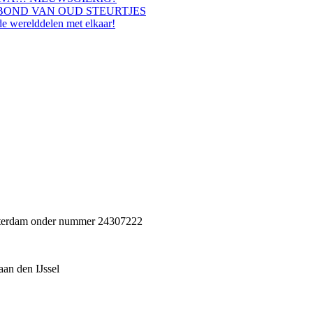
BOND VAN OUD STEURTJES
de werelddelen met elkaar!
Rotterdam onder nummer 24307222
an den IJssel