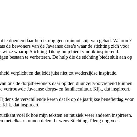
at te doen en daar heb ik nog geen minuut spijt van gehad. Waarom?
laats de bewoners van de Javaanse desa’s waar de stichting zich voor
e wijze waarop Stichting Tileng hulp biedt vind ik inspirerend.
n bestaan te verbeteren. De hulp die de stichting biedt sluit aan op
id verplicht en dat leidt juist niet tot wederzijdse inspiratie.
lp van ons de dorpsbewoners daar op den duur zelfvoorzienend kunnen
de vertrouwde Javaanse dorps- en familiecultuur. Kijk, dat inspireert.
Tijdens de verschillende keren dat ik op de jaarlijkse benefietdag voor
Kijk, dat inspireert.
 muzikant voel ik hoe mijn teksten en muziek weer anderen inspireren.
nsen met elkaar kunnen delen. Ik wens Stichting Tileng nog veel