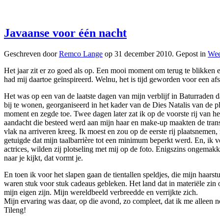
Javaanse voor één nacht
Geschreven door
Remco Lange
op
31 december 2010
. Gepost in
Wee
Het jaar zit er zo goed als op. Een mooi moment om terug te blikken e
had mij daartoe geïnspireerd. Welnu, het is tijd geworden voor een af
Het was op een van de laatste dagen van mijn verblijf in Baturraden 
bij te wonen, georganiseerd in het kader van de Dies Natalis van de pla
moment en zegde toe. Twee dagen later zat ik op de voorste rij van het
aandacht die besteed werd aan mijn haar en make-up maakten de trans
vlak na arriveren kreeg. Ik moest en zou op de eerste rij plaatsnemen,
getuigde dat mijn taalbarrière tot een minimum beperkt werd. En, ik 
actrices, wilden zij plotseling met mij op de foto. Enigszins ongema
naar je kijkt, dat vormt je.
En toen ik voor het slapen gaan de tientallen speldjes, die mijn haarst
waren stuk voor stuk cadeaus gebleken. Het land dat in materiële zin 
mijn eigen zijn. Mijn wereldbeeld verbreedde en verrijkte zich.
Mijn ervaring was daar, op die avond, zo compleet, dat ik me alleen n
Tileng!