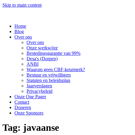
Skip to main content
Home
Blog
Over ons
Over ons
Onze werkwijze
Bestedingsgarantie van 99%
Desa's (Dorpen)
ANBI
Waarom geen CBF-keurmerk?
Bestuur en vrijwilligers
Statuten en beleidsplan
Jaarverslagen
Privacybeleid
Onze One Pager
Contact
Doneren
Onze Sponsors
Tag:
javaanse