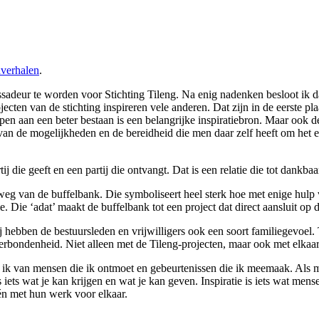
verhalen
.
adeur te worden voor Stichting Tileng. Na enig nadenken besloot ik d
ojecten van de stichting inspireren vele anderen. Dat zijn in de eerste p
pen aan een beter bestaan is een belangrijke inspiratiebron. Maar ook d
 de mogelijkheden en de bereidheid die men daar zelf heeft om het eige
die geeft en een partij die ontvangt. Dat is een relatie die tot dankbaarhe
te weg van de buffelbank. Die symboliseert heel sterk hoe met enige hu
. Die ‘adat’ maakt de buffelbank tot een project dat direct aansluit op 
j hebben de bestuursleden en vrijwilligers ook een soort familiegevoel. 
rbondenheid. Niet alleen met de Tileng-projecten, maar ook met elkaar. 
ijg ik van mensen die ik ontmoet en gebeurtenissen die ik meemaak. Als
s iets wat je kan krijgen en wat je kan geven. Inspiratie is iets wat me
 én met hun werk voor elkaar.