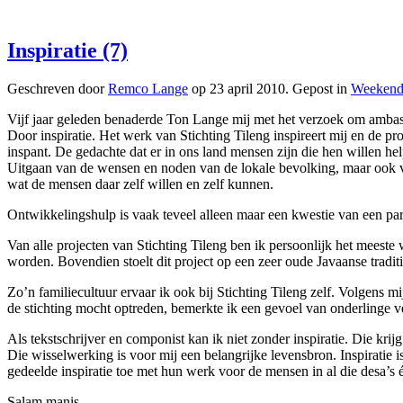
Inspiratie (7)
Geschreven door
Remco Lange
op
23 april 2010
. Gepost in
Weekend
Vijf jaar geleden benaderde Ton Lange mij met het verzoek om ambass
Door inspiratie. Het werk van Stichting Tileng inspireert mij en de pr
inspant. De gedachte dat er in ons land mensen zijn die hen willen hel
Uitgaan van de wensen en noden van de lokale bevolking, maar ook van
wat de mensen daar zelf willen en zelf kunnen.
Ontwikkelingshulp is vaak teveel alleen maar een kwestie van een partij 
Van alle projecten van Stichting Tileng ben ik persoonlijk het mees
worden. Bovendien stoelt dit project op een zeer oude Javaanse traditie
Zo’n familiecultuur ervaar ik ook bij Stichting Tileng zelf. Volgens mi
de stichting mocht optreden, bemerkte ik een gevoel van onderlinge ve
Als tekstschrijver en componist kan ik niet zonder inspiratie. Die kr
Die wisselwerking is voor mij een belangrijke levensbron. Inspiratie i
gedeelde inspiratie toe met hun werk voor de mensen in al die desa’s
Salam manis