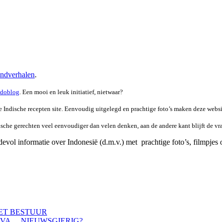
ndverhalen
.
ndoblog
. Een mooi en leuk initiatief, nietwaar?
 Indische recepten site. Eenvoudig uitgelegd en prachtige foto’s maken deze websi
ische gerechten veel eenvoudiger dan velen denken, aan de andere kant blijft de vr
rdevol informatie over Indonesië (d.m.v.) met prachtige foto’s, filmpjes 
HET BESTUUR
AVA… NIEUWSGIERIG?