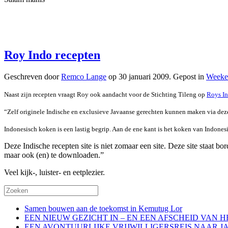
Roy Indo recepten
Geschreven door
Remco Lange
op
30 januari 2009
. Gepost in
Weeke
Naast zijn recepten vraagt Roy ook aandacht voor de Stichting Tileng op
Roys I
“Zelf originele Indische en exclusieve Javaanse gerechten kunnen maken via deze
Indonesisch koken is een lastig begrip. Aan de ene kant is het koken van Indones
Deze Indische recepten site is niet zomaar een site. Deze site staat bo
maar ook (en) te downloaden.”
Veel kijk-, luister- en eetplezier.
Samen bouwen aan de toekomst in Kemutug Lor
EEN NIEUW GEZICHT IN – EN EEN AFSCHEID VAN 
EEN AVONTUURLIJKE VRIJWILLIGERSREIS NAAR J