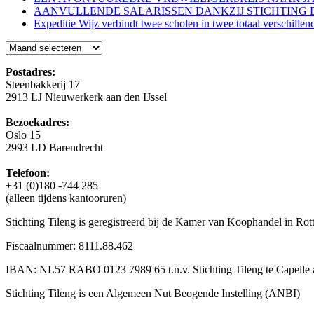
AANVULLENDE SALARISSEN DANKZIJ STICHTING 
Expeditie Wijz verbindt twee scholen in twee totaal verschillen
Blog
Postadres:
Steenbakkerij 17
2913 LJ Nieuwerkerk aan den IJssel
Bezoekadres:
Oslo 15
2993 LD Barendrecht
Telefoon:
+31 (0)180 -744 285
(alleen tijdens kantooruren)
Stichting Tileng is geregistreerd bij de Kamer van Koophandel in 
Fiscaalnummer: 8111.88.462
IBAN: NL57 RABO 0123 7989 65 t.n.v. Stichting Tileng te Capelle a
Stichting Tileng is een Algemeen Nut Beogende Instelling (ANBI)