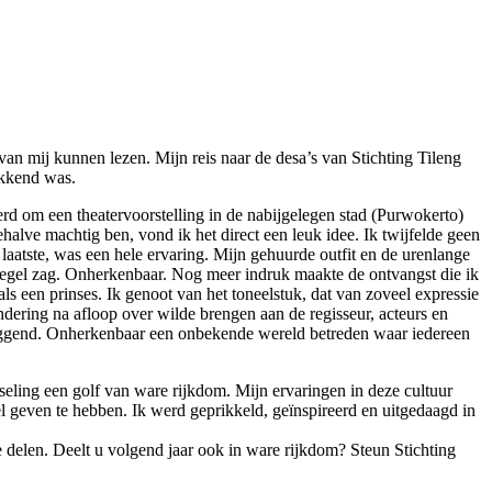
van mij kunnen lezen. Mijn reis naar de desa’s van Stichting Tileng
ekkend was.
erd om een theatervoorstelling in de nabijgelegen stad (Purwokerto)
ehalve machtig ben, vond ik het direct een leuk idee. Ik twijfelde geen
 laatste, was een hele ervaring. Mijn gehuurde outfit en de urenlange
iegel zag. Onherkenbaar. Nog meer indruk maakte de ontvangst die ik
ls een prinses. Ik genoot van het toneelstuk, dat van zoveel expressie
dering na afloop over wilde brengen aan de regisseur, acteurs en
erleggend. Onherkenbaar een onbekende wereld betreden waar iedereen
otseling een golf van ware rijkdom. Mijn ervaringen in deze cultuur
el geven te hebben. Ik werd geprikkeld, geïnspireerd en uitgedaagd in
e delen. Deelt u volgend jaar ook in ware rijkdom? Steun Stichting