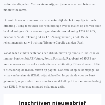
leefomstandigheden. Met uw steun krijgen zij een kans op een betere en
mooiere toekomst.
De vaste bezoeker van onze site weet natuurlijk dat het mogelijk is om de
Stichting Tileng te steunen door een bijdrage over te maken op één van onze
bankrekeningen. Onze voorkeur gaat dan uit naar rekening 1237.98.965,
maar onze ‘oude’ rekening 64.45.17.824 mag natuurlijk ook. Beide
rekeningen zijn t.n.v. Stichting Tileng te Capelle aan den IJssel.
Vanaf heden vindt u echter ook een iDEAL button op onze site. Indien u via
internet bankiert bij ABN Amro, Fortis, Postbank, Rabobank of SNS Bank
kunt u nu ook rechtstreeks via de site van de Stichting Tileng doneren. Klikt
u hiervoor op de iDEAL button op pagina ‘Doneren’ of op de homepage. De
wijze van betalen via iDEAL wijst zichzelf en loopt via de voor uw bank
gebruikelijke procedure. Voor donaties via iDEAL geldt een minimumbedrag
van EUR 5. Meer mag uiteraard ook, graag zelfs.