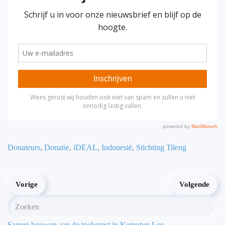
Donateurs
,
Donatie
,
iDEAL
,
Indonesië
,
Stichting Tileng
Vorige
Volgende
Samen bouwen aan de toekomst in Kemutug Lor