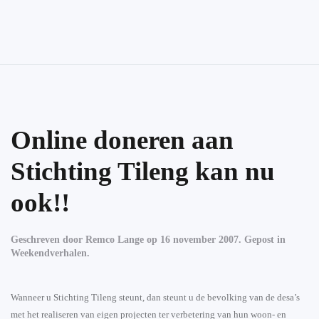
Skip to main content
Online doneren aan
Stichting Tileng kan nu
ook!!
Geschreven door
Remco Lange
op
16 november 2007
. Gepost in
Weekendverhalen
.
Wanneer u Stichting Tileng steunt, dan steunt u de bevolking van de desa’s
met het realiseren van eigen projecten ter verbetering van hun woon- en