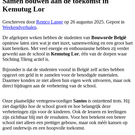
Samen bouwen aan de toekomst in
Kemutug Lor
Geschreven door
Remco Lange
op
26 augustus 2025
. Gepost in
Weekendverhalen
.
De afgelopen weken hebben de studenten van
Bouworde België
opnieuw laten zien wat je met inzet, samenwerking en een groot hart
kunt bereiken. Met veel energie en enthousiasme hebben zij verder
gewerkt aan de school in
Kemutug Lor
, één van de dorpen waar
Stichting Tileng actief is.
Bijzonder is dat de studenten vooraf in België zelf acties hebben
opgezet om geld in te zamelen voor de benodigde materialen.
Daarmee konden ze niet alleen hun eigen werk uitvoeren, maar ook
direct bijdragen aan de verbetering van de school.
Onze plaatselijke vertegenwoordiger
Santos
is ontzettend trots. Hij
ziet dagelijks hoe de school groeit en hoe belangrijk deze
verbeteringen zijn voor de kinderen. Ook de leraren en leerlingen
zijn zichtbaar blij met de resultaten. Voor hen betekent een betere
school niet alleen een prettiger gebouw, maar ook méér kansen op
goed onderwijs en een hoopvolle toekomst.