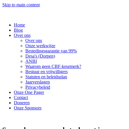
Skip to main content
Home
Blog
Over ons
Over ons
Onze werkwijze
Bestedingsgarantie van 99%
Desa's (Dorpen)
ANBI
Waarom geen CBF-keurmerk?
Bestuur en vrijwilligers
Statuten en beleidsplan
Jaarverslagen
Privacybeleid
Onze One Pager
Contact
Doneren
Onze Sponsors