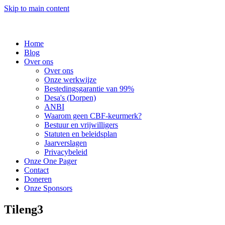
Skip to main content
Home
Blog
Over ons
Over ons
Onze werkwijze
Bestedingsgarantie van 99%
Desa's (Dorpen)
ANBI
Waarom geen CBF-keurmerk?
Bestuur en vrijwilligers
Statuten en beleidsplan
Jaarverslagen
Privacybeleid
Onze One Pager
Contact
Doneren
Onze Sponsors
Tileng3