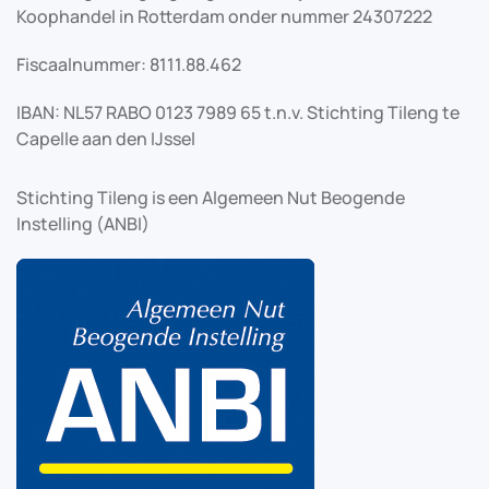
Koophandel in Rotterdam onder nummer 24307222
Fiscaalnummer: 8111.88.462
IBAN: NL57 RABO 0123 7989 65 t.n.v. Stichting Tileng te
Capelle aan den IJssel
Stichting Tileng is een Algemeen Nut Beogende
Instelling (ANBI)