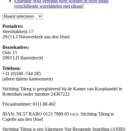
Expeditie Wijz verbindt twee scholen in twee totaal
verschillende werelddelen met elkaar!
Blog
Postadres:
Steenbakkerij 17
2913 LJ Nieuwerkerk aan den IJssel
Bezoekadres:
Oslo 15
2993 LD Barendrecht
Telefoon:
+31 (0)180 -744 285
(alleen tijdens kantooruren)
Stichting Tileng is geregistreerd bij de Kamer van Koophandel in
Rotterdam onder nummer 24307222
Fiscaalnummer: 8111.88.462
IBAN: NL57 RABO 0123 7989 65 t.n.v. Stichting Tileng te
Capelle aan den IJssel
Stichting Tileng is een Algemeen Nut Beogende Instelling (ANBI)