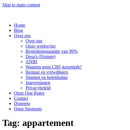
Skip to main content
Home
Blog
Over ons
Over ons
Onze werkwijze
Bestedingsgarantie van 99%
Desa's (Dorpen)
ANBI
Waarom geen CBF-keurmerk?
Bestuur en vrijwilligers
Statuten en beleidsplan
Jaarverslagen
Privacybeleid
Onze One Pager
Contact
Doneren
Onze Sponsors
Tag:
appartement