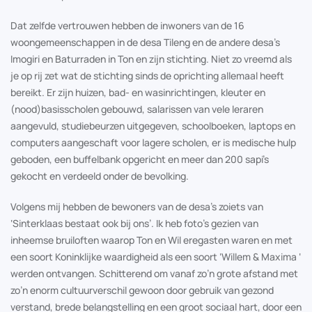
Dat zelfde vertrouwen hebben de inwoners van de 16
woongemeenschappen in de desa Tileng en de andere desa’s
Imogiri en Baturraden in Ton en zijn stichting. Niet zo vreemd als
je op rij zet wat de stichting sinds de oprichting allemaal heeft
bereikt. Er zijn huizen, bad- en wasinrichtingen, kleuter en
(nood)basisscholen gebouwd, salarissen van vele leraren
aangevuld, studiebeurzen uitgegeven, schoolboeken, laptops en
computers aangeschaft voor lagere scholen, er is medische hulp
geboden, een buffelbank opgericht en meer dan 200 sapi’s
gekocht en verdeeld onder de bevolking.
Volgens mij hebben de bewoners van de desa’s zoiets van
‘Sinterklaas bestaat ook bij ons’. Ik heb foto’s gezien van
inheemse bruiloften waarop Ton en Wil eregasten waren en met
een soort Koninklijke waardigheid als een soort ‘Willem & Maxima ‘
werden ontvangen. Schitterend om vanaf zo’n grote afstand met
zo’n enorm cultuurverschil gewoon door gebruik van gezond
verstand, brede belangstelling en een groot sociaal hart, door een