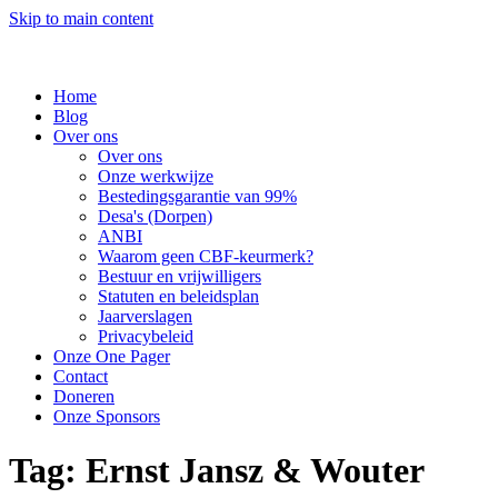
Skip to main content
Home
Blog
Over ons
Over ons
Onze werkwijze
Bestedingsgarantie van 99%
Desa's (Dorpen)
ANBI
Waarom geen CBF-keurmerk?
Bestuur en vrijwilligers
Statuten en beleidsplan
Jaarverslagen
Privacybeleid
Onze One Pager
Contact
Doneren
Onze Sponsors
Tag:
Ernst Jansz & Wouter