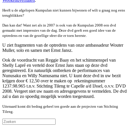
Weekendverhalen
.
Heeft u de afgelopen Kumpulan niet kunnen bijwonen of wilt u graag nog eens
terugblikken?
Dan kan dat! Want net als in 2007 is ook van de Kumpulan 2008 een dvd
gemaakt met impressies van de dag. Deze dvd geeft een goed idee van de
optredens en van de gezellige sfeer die er toen heerste.
U ziet fragmenten van de optredens van onze ambassadeur Wouter
Muller, solo en samen met Ernst Jansz.
Ook de voordracht van Reggie Baay en het schimmenspel van
Shelly Lapré en verteld door Ernst Jans staan op deze dvd
geregistreerd. En natuurlijk ontbreken de performances van
Nunusaku en Willy Namusama niet. U kunt deze dvd in uw bezit
krijgen door € 12,50 over te maken op rekeningnummer
1237.98.965 t.n.v. Stichting Tileng te Capelle a/d IJssel, o.v.v. DVD
2008. Vergeet niet uw naam en adresgegevens te vermelden. De dvd
zal u dan zo spoedig mogelijk worden toegestuurd.
Uiteraard komt dit bedrag geheel ten goede aan de projecten van Stichting
Tileng.