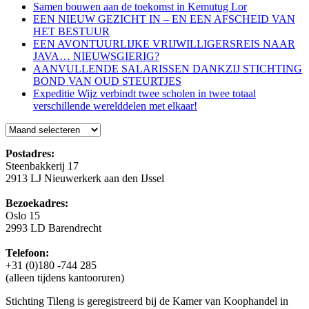
Samen bouwen aan de toekomst in Kemutug Lor
EEN NIEUW GEZICHT IN – EN EEN AFSCHEID VAN
HET BESTUUR
EEN AVONTUURLIJKE VRIJWILLIGERSREIS NAAR
JAVA… NIEUWSGIERIG?
AANVULLENDE SALARISSEN DANKZIJ STICHTING
BOND VAN OUD STEURTJES
Expeditie Wijz verbindt twee scholen in twee totaal
verschillende werelddelen met elkaar!
Blog
Postadres:
Steenbakkerij 17
2913 LJ Nieuwerkerk aan den IJssel
Bezoekadres:
Oslo 15
2993 LD Barendrecht
Telefoon:
+31 (0)180 -744 285
(alleen tijdens kantooruren)
Stichting Tileng is geregistreerd bij de Kamer van Koophandel in