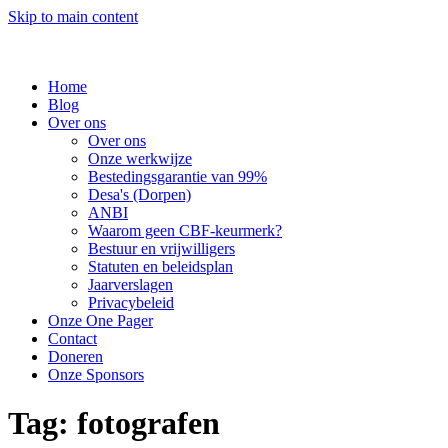
Skip to main content
Home
Blog
Over ons
Over ons
Onze werkwijze
Bestedingsgarantie van 99%
Desa's (Dorpen)
ANBI
Waarom geen CBF-keurmerk?
Bestuur en vrijwilligers
Statuten en beleidsplan
Jaarverslagen
Privacybeleid
Onze One Pager
Contact
Doneren
Onze Sponsors
Tag:
fotografen