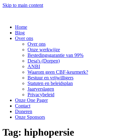
Skip to main content
Home
Blog
Over ons
Over ons
Onze werkwijze
Bestedingsgarantie van 99%
Desa's (Dorpen)
ANBI
Waarom geen CBF-keurmerk?
Bestuur en vrijwilligers
Statuten en beleidsplan
Jaarverslagen
Privacybeleid
Onze One Pager
Contact
Doneren
Onze Sponsors
Tag:
hiphopersie