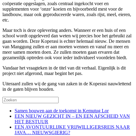
coöperatie opgeslagen, zoals centraal ingekocht voer en
supplementen voor ‘onze’ koeien en bijvoorbeeld mest voor de
landbouw, maar ook geproduceerde waren, zoals rijst, meel, eieren,
etc.
Maar toch is deze oplevering anders. Wanneer er een huis of een
school wordt opgeleverd dan weten wij precies hoe het gebruikt zal
gaan worden. Deze Koperasi is echter helemaal nieuw. De mensen
van Manggung zullen er aan moeten wennen en vanaf nu meer en
meer samen moeten doen. Ze zullen moeten gaan ervaren dat
gezamenlijk optreden ook voor ieder individueel voordelen biedt.
Vandaar het vraagteken in de titel van dit verhaal. Eigenlijk is dit
project niet afgerond, maar begint het pas.
Uiteraard zullen wij de gang van zaken in de Koperasi nauwlettend
in de gaten blijven houden.
Samen bouwen aan de toekomst in Kemutug Lor
EEN NIEUW GEZICHT IN – EN EEN AFSCHEID VAN
HET BESTUUR
EEN AVONTUURLIJKE VRIJWILLIGERSREIS NAAR
JAVA… NIEUWSGIERIG?