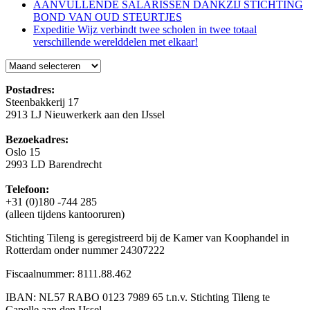
AANVULLENDE SALARISSEN DANKZIJ STICHTING
BOND VAN OUD STEURTJES
Expeditie Wijz verbindt twee scholen in twee totaal
verschillende werelddelen met elkaar!
Blog
Postadres:
Steenbakkerij 17
2913 LJ Nieuwerkerk aan den IJssel
Bezoekadres:
Oslo 15
2993 LD Barendrecht
Telefoon:
+31 (0)180 -744 285
(alleen tijdens kantooruren)
Stichting Tileng is geregistreerd bij de Kamer van Koophandel in
Rotterdam onder nummer 24307222
Fiscaalnummer: 8111.88.462
IBAN: NL57 RABO 0123 7989 65 t.n.v. Stichting Tileng te
Capelle aan den IJssel