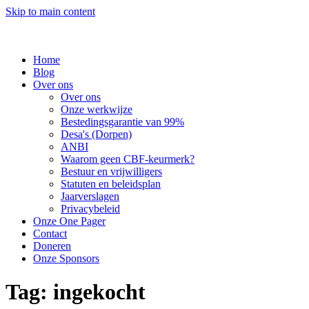
Skip to main content
Home
Blog
Over ons
Over ons
Onze werkwijze
Bestedingsgarantie van 99%
Desa's (Dorpen)
ANBI
Waarom geen CBF-keurmerk?
Bestuur en vrijwilligers
Statuten en beleidsplan
Jaarverslagen
Privacybeleid
Onze One Pager
Contact
Doneren
Onze Sponsors
Tag:
ingekocht