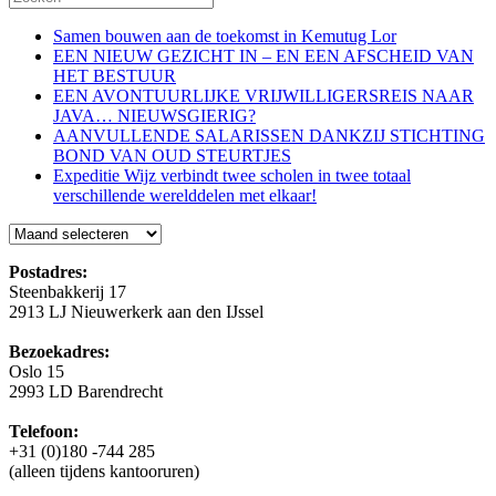
Samen bouwen aan de toekomst in Kemutug Lor
EEN NIEUW GEZICHT IN – EN EEN AFSCHEID VAN
HET BESTUUR
EEN AVONTUURLIJKE VRIJWILLIGERSREIS NAAR
JAVA… NIEUWSGIERIG?
AANVULLENDE SALARISSEN DANKZIJ STICHTING
BOND VAN OUD STEURTJES
Expeditie Wijz verbindt twee scholen in twee totaal
verschillende werelddelen met elkaar!
Blog
Postadres:
Steenbakkerij 17
2913 LJ Nieuwerkerk aan den IJssel
Bezoekadres:
Oslo 15
2993 LD Barendrecht
Telefoon:
+31 (0)180 -744 285
(alleen tijdens kantooruren)