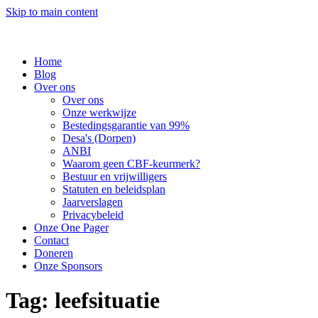
Skip to main content
Home
Blog
Over ons
Over ons
Onze werkwijze
Bestedingsgarantie van 99%
Desa's (Dorpen)
ANBI
Waarom geen CBF-keurmerk?
Bestuur en vrijwilligers
Statuten en beleidsplan
Jaarverslagen
Privacybeleid
Onze One Pager
Contact
Doneren
Onze Sponsors
Tag:
leefsituatie