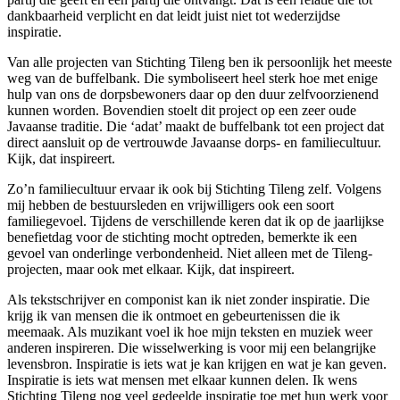
dankbaarheid verplicht en dat leidt juist niet tot wederzijdse
inspiratie.
Van alle projecten van Stichting Tileng ben ik persoonlijk het meeste
weg van de buffelbank. Die symboliseert heel sterk hoe met enige
hulp van ons de dorpsbewoners daar op den duur zelfvoorzienend
kunnen worden. Bovendien stoelt dit project op een zeer oude
Javaanse traditie. Die ‘adat’ maakt de buffelbank tot een project dat
direct aansluit op de vertrouwde Javaanse dorps- en familiecultuur.
Kijk, dat inspireert.
Zo’n familiecultuur ervaar ik ook bij Stichting Tileng zelf. Volgens
mij hebben de bestuursleden en vrijwilligers ook een soort
familiegevoel. Tijdens de verschillende keren dat ik op de jaarlijkse
benefietdag voor de stichting mocht optreden, bemerkte ik een
gevoel van onderlinge verbondenheid. Niet alleen met de Tileng-
projecten, maar ook met elkaar. Kijk, dat inspireert.
Als tekstschrijver en componist kan ik niet zonder inspiratie. Die
krijg ik van mensen die ik ontmoet en gebeurtenissen die ik
meemaak. Als muzikant voel ik hoe mijn teksten en muziek weer
anderen inspireren. Die wisselwerking is voor mij een belangrijke
levensbron. Inspiratie is iets wat je kan krijgen en wat je kan geven.
Inspiratie is iets wat mensen met elkaar kunnen delen. Ik wens
Stichting Tileng nog veel gedeelde inspiratie toe met hun werk voor