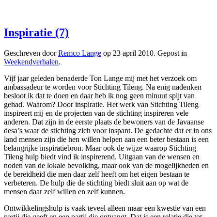
Inspiratie (7)
Geschreven door
Remco Lange
op
23 april 2010
. Gepost in
Weekendverhalen
.
Vijf jaar geleden benaderde Ton Lange mij met het verzoek om
ambassadeur te worden voor Stichting Tileng. Na enig nadenken
besloot ik dat te doen en daar heb ik nog geen minuut spijt van
gehad. Waarom? Door inspiratie. Het werk van Stichting Tileng
inspireert mij en de projecten van de stichting inspireren vele
anderen. Dat zijn in de eerste plaats de bewoners van de Javaanse
desa’s waar de stichting zich voor inspant. De gedachte dat er in ons
land mensen zijn die hen willen helpen aan een beter bestaan is een
belangrijke inspiratiebron. Maar ook de wijze waarop Stichting
Tileng hulp biedt vind ik inspirerend. Uitgaan van de wensen en
noden van de lokale bevolking, maar ook van de mogelijkheden en
de bereidheid die men daar zelf heeft om het eigen bestaan te
verbeteren. De hulp die de stichting biedt sluit aan op wat de
mensen daar zelf willen en zelf kunnen.
Ontwikkelingshulp is vaak teveel alleen maar een kwestie van een
partij die geeft en een partij die ontvangt. Dat is een relatie die tot