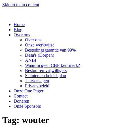
Skip to main content
Home
Blog
Over ons
Over ons
Onze werkwijze
Bestedingsgarantie van 99%
Desa's (Dorpen)
ANBI
Waarom geen CBF-keurmerk?
Bestuur en vrijwilligers
Statuten en beleidsplan
Jaarverslagen
Privacybeleid
Onze One Pager
Contact
Doneren
Onze Sponsors
Tag:
wouter