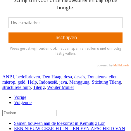
ANBI
,
bedelbrieven
,
Den Haag
,
desa
,
desa's
,
Donateurs
,
ellen
mierop
,
geld
,
Help
,
Indonesië
,
java
,
Manggung
,
Stichting Tileng
,
structurele hulp
,
Tileng
,
Wouter Muller
Vorige
Volgende
Samen bouwen aan de toekomst in Kemutug Lor
EEN NIEUW GEZICHT IN – EN EEN AFSCHEID VAN