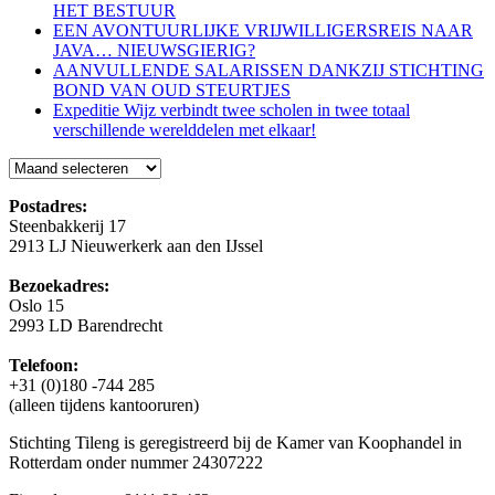
HET BESTUUR
EEN AVONTUURLIJKE VRIJWILLIGERSREIS NAAR
JAVA… NIEUWSGIERIG?
AANVULLENDE SALARISSEN DANKZIJ STICHTING
BOND VAN OUD STEURTJES
Expeditie Wijz verbindt twee scholen in twee totaal
verschillende werelddelen met elkaar!
Blog
Postadres:
Steenbakkerij 17
2913 LJ Nieuwerkerk aan den IJssel
Bezoekadres:
Oslo 15
2993 LD Barendrecht
Telefoon:
+31 (0)180 -744 285
(alleen tijdens kantooruren)
Stichting Tileng is geregistreerd bij de Kamer van Koophandel in
Rotterdam onder nummer 24307222