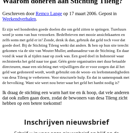
Waarom doneren aan Stichting Tileng?
Geschreven door
Remco Lange
op
17 maart 2006
. Gepost in
Weekendverhalen
.
Er zijn wel honderden goede doelen die om geld zitten te springen. Tureluurs
word je soms van hun verzoeken. Bedelbrieven met mooie ansichtkaarten en
zelfs soms met geld er in! Zonde, denk ik dan, gebruik dat geld toch voor dat
goede doel. Bij de Stichting Tileng werkt dat anders. Ik ben op hun site terecht
gekomen via de site van Wouter Muller, ambassadeur van de Stichting. En daar
vond ik waar ik al tijden naar op zoek was. Een goed doel in Indonesië waar
rechtstreeks het geld naar toe gaat. Géén grote organisaties met duur betaalde
directeuren, maar een stichting met vrijwilligers die er voor zorgen dat ál het
geld wat gedoneerd wordt, wordt gebruikt om de woon- en leefomstandigheden
van desa Tileng te verbeteren. Voor structurele hulp. En dat in samenspraak met
de bevolking. Want wie weet nou beter waar het geld het hardst nodig is?
Ik draag de stichting een warm hart toe en ik hoop, dat vele anderen
dat ook zullen gaan doen, zodat de bewoners van desa Tileng zicht
hebben op een betere toekomst!