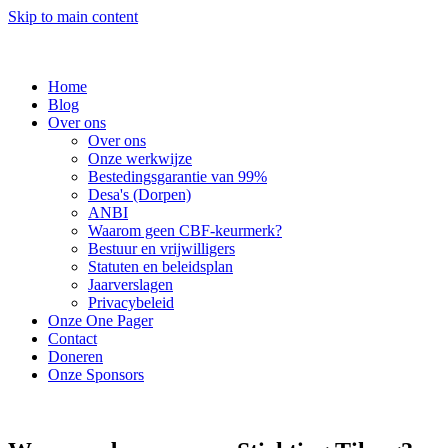
Skip to main content
Home
Blog
Over ons
Over ons
Onze werkwijze
Bestedingsgarantie van 99%
Desa's (Dorpen)
ANBI
Waarom geen CBF-keurmerk?
Bestuur en vrijwilligers
Statuten en beleidsplan
Jaarverslagen
Privacybeleid
Onze One Pager
Contact
Doneren
Onze Sponsors