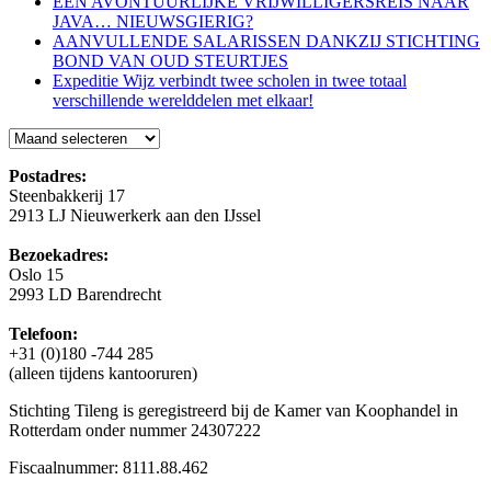
EEN AVONTUURLIJKE VRIJWILLIGERSREIS NAAR
JAVA… NIEUWSGIERIG?
AANVULLENDE SALARISSEN DANKZIJ STICHTING
BOND VAN OUD STEURTJES
Expeditie Wijz verbindt twee scholen in twee totaal
verschillende werelddelen met elkaar!
Blog
Postadres:
Steenbakkerij 17
2913 LJ Nieuwerkerk aan den IJssel
Bezoekadres:
Oslo 15
2993 LD Barendrecht
Telefoon:
+31 (0)180 -744 285
(alleen tijdens kantooruren)
Stichting Tileng is geregistreerd bij de Kamer van Koophandel in
Rotterdam onder nummer 24307222
Fiscaalnummer: 8111.88.462