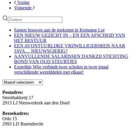
Vorige
Volgende
Samen bouwen aan de toekomst in Kemutug Lor
EEN NIEUW GEZICHT IN – EN EEN AFSCHEID VAN
HET BESTUUR
EEN AVONTUURLIJKE VRIJWILLIGERSREIS NAAR
JAVA… NIEUWSGIERIG?
AANVULLENDE SALARISSEN DANKZIJ STICHTING
BOND VAN OUD STEURTJES
Expeditie Wijz verbindt twee scholen in twee totaal
verschillende werelddelen met elkaar!
Blog
Postadres:
Steenbakkerij 17
2913 LJ Nieuwerkerk aan den IJssel
Bezoekadres:
Oslo 15
2993 LD Barendrecht