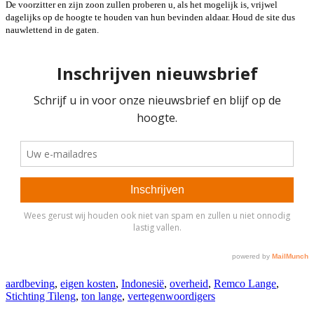
De voorzitter en zijn zoon zullen proberen u, als het mogelijk is, vrijwel
dagelijks op de hoogte te houden van hun bevinden aldaar. Houd de site dus
nauwlettend in de gaten.
aardbeving
,
eigen kosten
,
Indonesië
,
overheid
,
Remco Lange
,
Stichting Tileng
,
ton lange
,
vertegenwoordigers