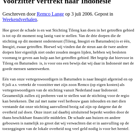
Voorzitter vertrekt naar Indonesie
Geschreven door
Remco Lange
op
3 juli 2006
. Gepost in
Weekendverhalen
.
Hoe groot de schade is en wat Stichting Tileng kan doen in het getroffen gebied
is tot op dit moment nog lastig vast te stellen. Van de drie dorpen die de
stichting op dit moment ondersteunt (Tileng, Imogiri en Baturraden) is er één,
Imogiri, zwaar getroffen. Hoewel wij vinden dat de steun aan de twee andere
dorpen hier eigenlijk niet onder zouden mogen lijden, hebben wij besloten
voorrang te geven aan hulp aan het getroffen gebied. Het begrip dat hiervoor in
Tileng en Baturraden is, is voor ons een bewijs dat wij daar in Indonesië met de
goede mensen samenwerken.
Eén van onze vertegenwoordigers in Baturraden is naar Imogiri afgereisd en op
6 juli a.s. vertrekt de voorzitter met zijn zoon Remco (op eigen kosten) als
vertegenwoordigers van de stichting vanuit Nederland naar Indonesië.
Gezamenlijk zullen zij proberen vast te stellen wat de stichting voor de regio
kan betekenen. Dat zal met name veel herbouw gaan inhouden en met dien
verstande dat onze stichting aanvullend bezig zal zijn op datgene dat de
overheid zal doen. Onze inzet zal daarbij uitsluitend beperkt worden door de
thans beschikbare financiële middelen. De schade aan huizen en andere
gebouwen is namelijk zo groot dat wij verwachten dat er in aanvulling op de
toezeggingen van de lokale overheid nog veel geld nodig is voor het herstel.