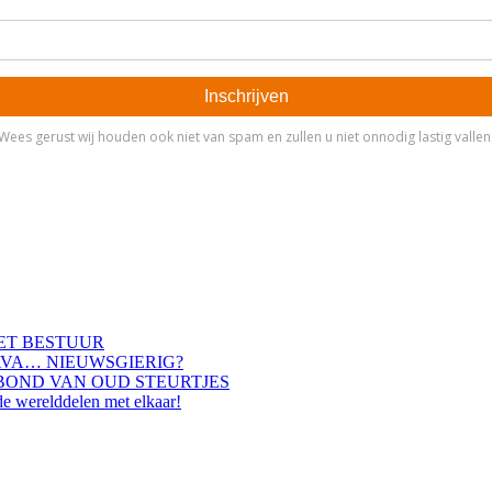
HET BESTUUR
AVA… NIEUWSGIERIG?
BOND VAN OUD STEURTJES
de werelddelen met elkaar!