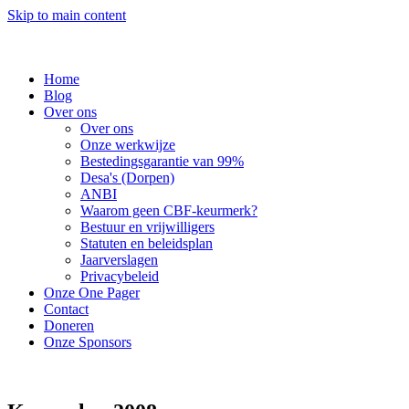
Skip to main content
Home
Blog
Over ons
Over ons
Onze werkwijze
Bestedingsgarantie van 99%
Desa's (Dorpen)
ANBI
Waarom geen CBF-keurmerk?
Bestuur en vrijwilligers
Statuten en beleidsplan
Jaarverslagen
Privacybeleid
Onze One Pager
Contact
Doneren
Onze Sponsors