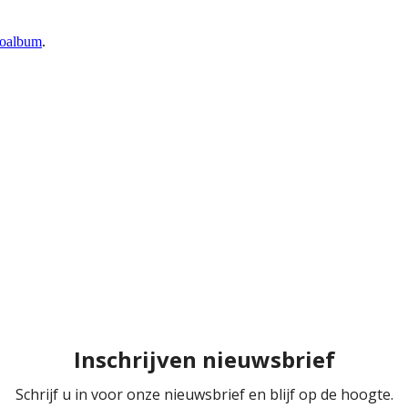
toalbum
.