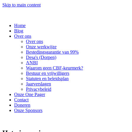
Skip to main content
Home
Blog
Over ons
Over ons
Onze werkwijze
Bestedingsgarantie van 99%
Desa's (Dorpen)
ANBI
Waarom geen CBF-keurmerk?
Bestuur en vrijwilligers
Statuten en beleidsplan
Jaarverslagen
Privacybeleid
Onze One Pager
Contact
Doneren
Onze Sponsors