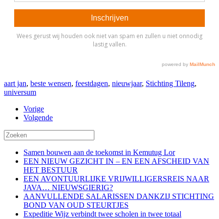
aart jan
,
beste wensen
,
feestdagen
,
nieuwjaar
,
Stichting Tileng
,
universum
Vorige
Volgende
Samen bouwen aan de toekomst in Kemutug Lor
EEN NIEUW GEZICHT IN – EN EEN AFSCHEID VAN
HET BESTUUR
EEN AVONTUURLIJKE VRIJWILLIGERSREIS NAAR
JAVA… NIEUWSGIERIG?
AANVULLENDE SALARISSEN DANKZIJ STICHTING
BOND VAN OUD STEURTJES
Expeditie Wijz verbindt twee scholen in twee totaal