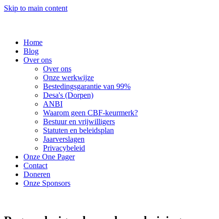
Skip to main content
Home
Blog
Over ons
Over ons
Onze werkwijze
Bestedingsgarantie van 99%
Desa's (Dorpen)
ANBI
Waarom geen CBF-keurmerk?
Bestuur en vrijwilligers
Statuten en beleidsplan
Jaarverslagen
Privacybeleid
Onze One Pager
Contact
Doneren
Onze Sponsors