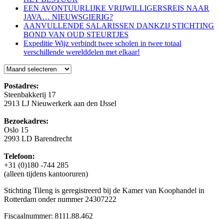
EEN AVONTUURLIJKE VRIJWILLIGERSREIS NAAR
JAVA… NIEUWSGIERIG?
AANVULLENDE SALARISSEN DANKZIJ STICHTING
BOND VAN OUD STEURTJES
Expeditie Wijz verbindt twee scholen in twee totaal
verschillende werelddelen met elkaar!
Blog
Postadres:
Steenbakkerij 17
2913 LJ Nieuwerkerk aan den IJssel
Bezoekadres:
Oslo 15
2993 LD Barendrecht
Telefoon:
+31 (0)180 -744 285
(alleen tijdens kantooruren)
Stichting Tileng is geregistreerd bij de Kamer van Koophandel in
Rotterdam onder nummer 24307222
Fiscaalnummer: 8111.88.462