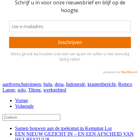
aardverschuivingen
,
bulu
,
desa
,
Indonesië
,
krantenbericht
,
Remco
Lange
,
solo
,
Tileng
,
werkgebied
Vorige
Volgende
Samen bouwen aan de toekomst in Kemutug Lor
EEN NIEUW GEZICHT IN – EN EEN AFSCHEID VAN
HET BESTUUR