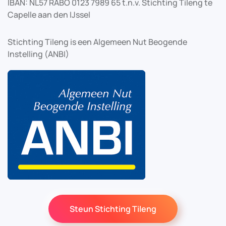
IBAN: NL57 RABO 0123 7989 65 t.n.v. Stichting Tileng te
Capelle aan den IJssel
Stichting Tileng is een Algemeen Nut Beogende
Instelling (ANBI)
Steun Stichting Tileng