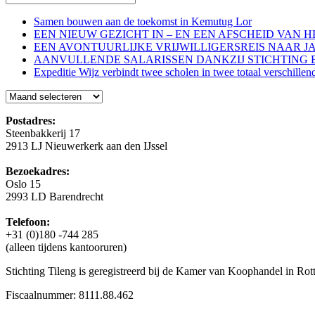
Samen bouwen aan de toekomst in Kemutug Lor
EEN NIEUW GEZICHT IN – EN EEN AFSCHEID VAN 
EEN AVONTUURLIJKE VRIJWILLIGERSREIS NAAR J
AANVULLENDE SALARISSEN DANKZIJ STICHTING 
Expeditie Wijz verbindt twee scholen in twee totaal verschillen
Blog
Postadres:
Steenbakkerij 17
2913 LJ Nieuwerkerk aan den IJssel
Bezoekadres:
Oslo 15
2993 LD Barendrecht
Telefoon:
+31 (0)180 -744 285
(alleen tijdens kantooruren)
Stichting Tileng is geregistreerd bij de Kamer van Koophandel in 
Fiscaalnummer: 8111.88.462