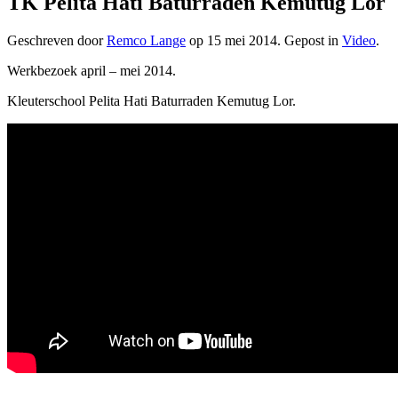
TK Pelita Hati Baturraden Kemutug Lor
Geschreven door
Remco Lange
op
15 mei 2014
. Gepost in
Video
.
Werkbezoek april – mei 2014.
Kleuterschool Pelita Hati Baturraden Kemutug Lor.