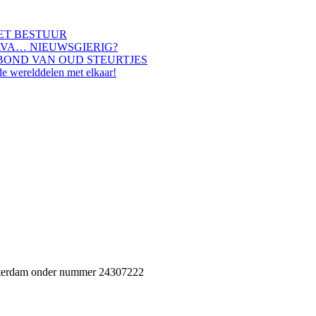
HET BESTUUR
AVA… NIEUWSGIERIG?
BOND VAN OUD STEURTJES
de werelddelen met elkaar!
Rotterdam onder nummer 24307222