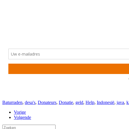
Baturraden
,
desa's
,
Donateurs
,
Donatie
,
geld
,
Help
,
Indonesië
,
java
,
k
Vorige
Volgende