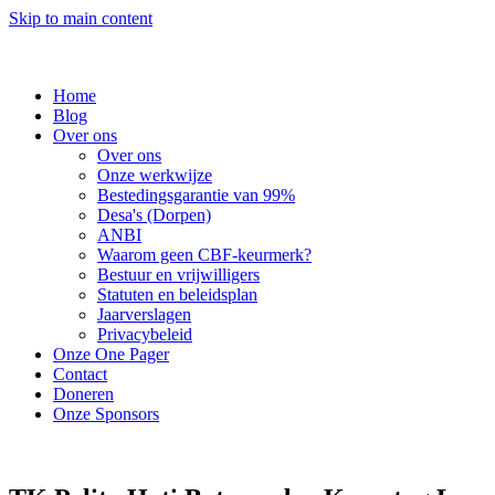
Skip to main content
Home
Blog
Over ons
Over ons
Onze werkwijze
Bestedingsgarantie van 99%
Desa's (Dorpen)
ANBI
Waarom geen CBF-keurmerk?
Bestuur en vrijwilligers
Statuten en beleidsplan
Jaarverslagen
Privacybeleid
Onze One Pager
Contact
Doneren
Onze Sponsors