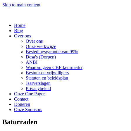
Skip to main content
Home
Blog
Over ons
Over ons
Onze werkwijze
Bestedingsgarantie van 99%
Desa's (Dorpen)
ANBI
Waarom geen CBF-keurmerk?
Bestuur en vrijwilligers
Statuten en beleidsplan
Jaarverslagen
Privacybeleid
Onze One Pager
Contact
Doneren
Onze Sponsors
Baturraden