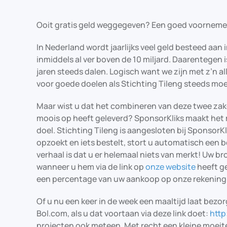
Ooit gratis geld weggegeven? Een goed voornemen
In Nederland wordt jaarlijks veel geld besteed aan
inmiddels al ver boven de 10 miljard. Daarentegen
jaren steeds dalen. Logisch want we zijn met z’n a
voor goede doelen als Stichting Tileng steeds moe
Maar wist u dat het combineren van deze twee zak
moois op heeft geleverd? SponsorKliks maakt het m
doel. Stichting Tileng is aangesloten bij SponsorKli
opzoekt en iets bestelt, stort u automatisch een b
verhaal is dat u er helemaal niets van merkt! Uw bro
wanneer u hem via de link op
onze website
heeft ge
een percentage van uw aankoop op onze rekening 
Of u nu een keer in de week een maaltijd laat bezo
Bol.com, als u dat voortaan via deze link doet:
http
projecten ook meteen. Met recht een kleine moei