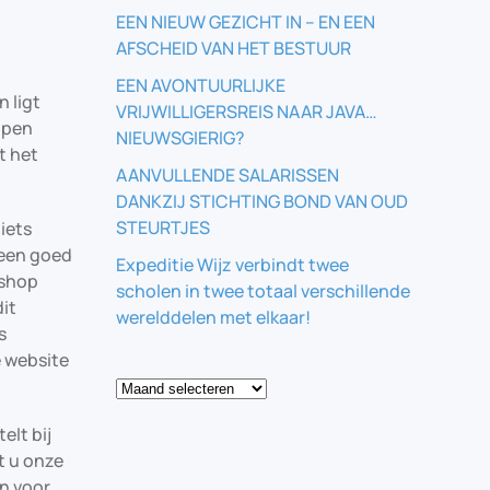
EEN NIEUW GEZICHT IN – EN EEN
AFSCHEID VAN HET BESTUUR
EEN AVONTUURLIJKE
 ligt
VRIJWILLIGERSREIS NAAR JAVA…
open
NIEUWSGIERIG?
t het
AANVULLENDE SALARISSEN
DANKZIJ STICHTING BOND VAN OUD
STEURTJES
iets
 een goed
Expeditie Wijz verbindt twee
bshop
scholen in twee totaal verschillende
dit
werelddelen met elkaar!
s
e website
Blog
elt bij
t u onze
n voor