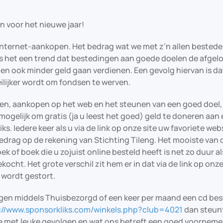
 voor het nieuwe jaar!
 internet-aankopen. Het bedrag wat we met z’n allen besteden
 is het een trend dat bestedingen aan goede doelen de afgel
llen ook minder geld gaan verdienen. Een gevolg hiervan is da
ilijker wordt om fondsen te werven.
en, aankopen op het web en het steunen van een goed doel, 
ogelijk om gratis (ja u leest het goed) geld te doneren aan
ks. Iedere keer als u via de link op onze site uw favoriete we
edrag op de rekening van Stichting Tileng. Het mooiste van 
ek of boek die u zojuist online besteld heeft is net zo duur al
kocht. Het grote verschil zit hem er in dat via de link op onz
wordt gestort.
rgen middels Thuisbezorgd of een keer per maand een cd best
://www.sponsorkliks.com/winkels.php?club=4021
dan steun
te met leuke gevolgen en wat ons betreft een goed voorneme