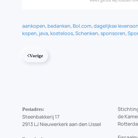
aankopen
,
bedanken
,
Bol.com
,
dagelijkse levens
kopen
,
java
,
kosteloos
,
Schenken
,
sponsoren
,
Spon
Vorige
Stichting
Postadres:
de Kamer
Steenbakkerij 17
Rotterd
2913 LJ Nieuwerkerk aan den IJssel
Fiscaaln