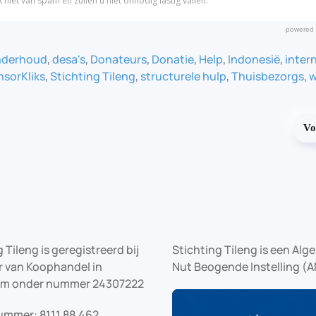
onderhoud
,
desa's
,
Donateurs
,
Donatie
,
Help
,
Indonesië
,
inter
sorKliks
,
Stichting Tileng
,
structurele hulp
,
Thuisbezorgs
,
w
Vo
 Tileng is geregistreerd bij
Stichting Tileng is een Al
 van Koophandel in
Nut Beogende Instelling (A
am onder nummer 24307222
ummer: 8111.88.462