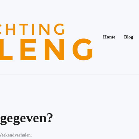
Home
Blog
ggegeven?
eekendverhalen
.