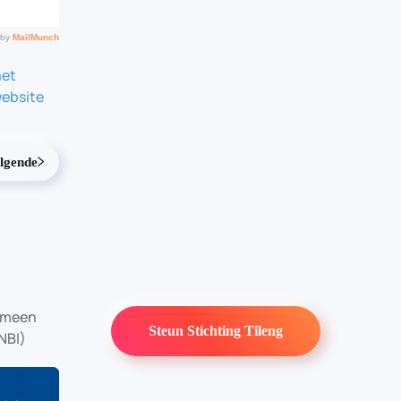
net
ebsite
lgende
gemeen
Steun Stichting Tileng
NBI)