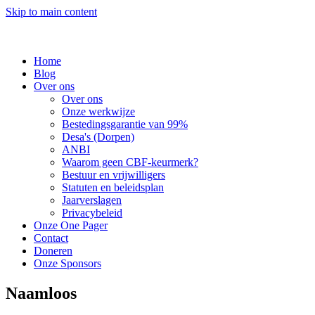
Skip to main content
Home
Blog
Over ons
Over ons
Onze werkwijze
Bestedingsgarantie van 99%
Desa's (Dorpen)
ANBI
Waarom geen CBF-keurmerk?
Bestuur en vrijwilligers
Statuten en beleidsplan
Jaarverslagen
Privacybeleid
Onze One Pager
Contact
Doneren
Onze Sponsors
Naamloos