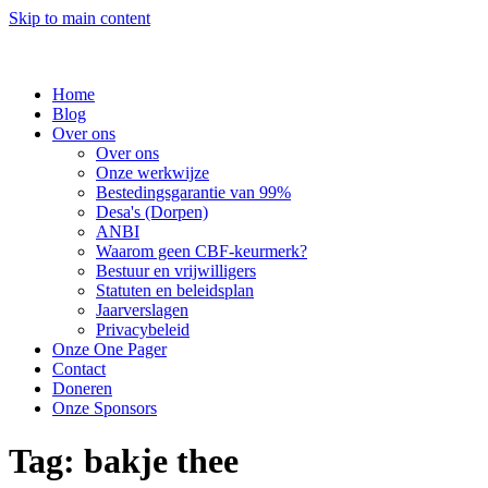
Skip to main content
Home
Blog
Over ons
Over ons
Onze werkwijze
Bestedingsgarantie van 99%
Desa's (Dorpen)
ANBI
Waarom geen CBF-keurmerk?
Bestuur en vrijwilligers
Statuten en beleidsplan
Jaarverslagen
Privacybeleid
Onze One Pager
Contact
Doneren
Onze Sponsors
Tag:
bakje thee