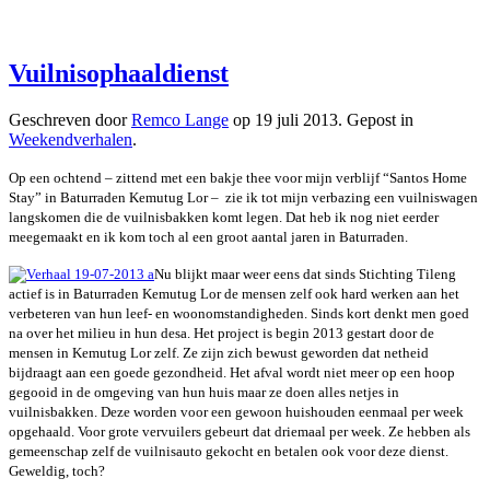
Vuilnisophaaldienst
Geschreven door
Remco Lange
op
19 juli 2013
. Gepost in
Weekendverhalen
.
Op een ochtend – zittend met een bakje thee voor mijn verblijf “Santos Home
Stay” in Baturraden Kemutug Lor – zie ik tot mijn verbazing een vuilniswagen
langskomen die de vuilnisbakken komt legen. Dat heb ik nog niet eerder
meegemaakt en ik kom toch al een groot aantal jaren in Baturraden.
Nu blijkt maar weer eens dat sinds Stichting Tileng
actief is in Baturraden Kemutug Lor de mensen zelf ook hard werken aan het
verbeteren van hun leef- en woonomstandigheden. Sinds kort denkt men goed
na over het milieu in hun desa. Het project is begin 2013 gestart door de
mensen in Kemutug Lor zelf. Ze zijn zich bewust geworden dat netheid
bijdraagt aan een goede gezondheid. Het afval wordt niet meer op een hoop
gegooid in de omgeving van hun huis maar ze doen alles netjes in
vuilnisbakken. Deze worden voor een gewoon huishouden eenmaal per week
opgehaald. Voor grote vervuilers gebeurt dat driemaal per week. Ze hebben als
gemeenschap zelf de vuilnisauto gekocht en betalen ook voor deze dienst.
Geweldig, toch?