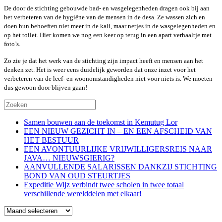
De door de stichting gebouwde bad- en wasgelegenheden dragen ook bij aan
het verbeteren van de hygiëne van de mensen in de desa. Ze wassen zich en
doen hun behoeften niet meer in de kali, maar netjes in de wasgelegenheden en
op het toilet. Hier komen we nog een keer op terug in een apart verhaaltje met
foto’s.
Zo zie je dat het werk van de stichting zijn impact heeft en mensen aan het
denken zet. Het is weer eens duidelijk geworden dat onze inzet voor het
verbeteren van de leef- en woonomstandigheden niet voor niets is. We moeten
dus gewoon door blijven gaan!
Samen bouwen aan de toekomst in Kemutug Lor
EEN NIEUW GEZICHT IN – EN EEN AFSCHEID VAN
HET BESTUUR
EEN AVONTUURLIJKE VRIJWILLIGERSREIS NAAR
JAVA… NIEUWSGIERIG?
AANVULLENDE SALARISSEN DANKZIJ STICHTING
BOND VAN OUD STEURTJES
Expeditie Wijz verbindt twee scholen in twee totaal
verschillende werelddelen met elkaar!
Blog