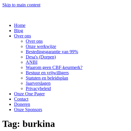
Skip to main content
Home
Blog
Over ons
Over ons
Onze werkwijze
Bestedingsgarantie van 99%
Desa's (Dorpen)
ANBI
Waarom geen CBF-keurmerk?
Bestuur en vrijwilligers
Statuten en beleidsplan
Jaarverslagen
Privacybeleid
Onze One Pager
Contact
Doneren
Onze Sponsors
Tag:
burkina