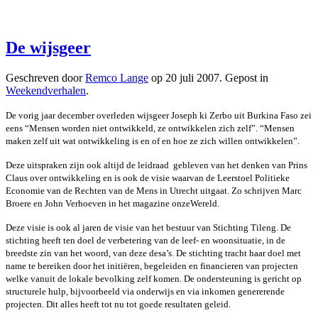
De wijsgeer
Geschreven door
Remco Lange
op
20 juli 2007
. Gepost in
Weekendverhalen
.
De vorig jaar december overleden wijsgeer Joseph ki Zerbo uit Burkina Faso zei
eens “Mensen worden niet ontwikkeld, ze ontwikkelen zich zelf”. “Mensen
maken zelf uit wat ontwikkeling is en of en hoe ze zich willen ontwikkelen”.
Deze uitspraken zijn ook altijd de leidraad gebleven van het denken van Prins
Claus over ontwikkeling en is ook de visie waarvan de Leerstoel Politieke
Economie van de Rechten van de Mens in Utrecht uitgaat. Zo schrijven Marc
Broere en John Verhoeven in het magazine onzeWereld.
Deze visie is ook al jaren de visie van het bestuur van Stichting Tileng. De
stichting heeft ten doel de verbetering van de leef- en woonsituatie, in de
breedste zin van het woord, van deze desa’s. De stichting tracht haar doel met
name te bereiken door het initiëren, begeleiden en financieren van projecten
welke vanuit de lokale bevolking zelf komen. De ondersteuning is gericht op
structurele hulp, bijvoorbeeld via onderwijs en via inkomen genererende
projecten. Dit alles heeft tot nu tot goede resultaten geleid.