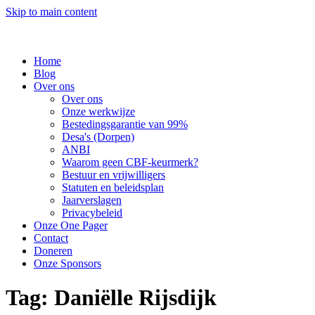
Skip to main content
Home
Blog
Over ons
Over ons
Onze werkwijze
Bestedingsgarantie van 99%
Desa's (Dorpen)
ANBI
Waarom geen CBF-keurmerk?
Bestuur en vrijwilligers
Statuten en beleidsplan
Jaarverslagen
Privacybeleid
Onze One Pager
Contact
Doneren
Onze Sponsors
Tag:
Daniëlle Rijsdijk