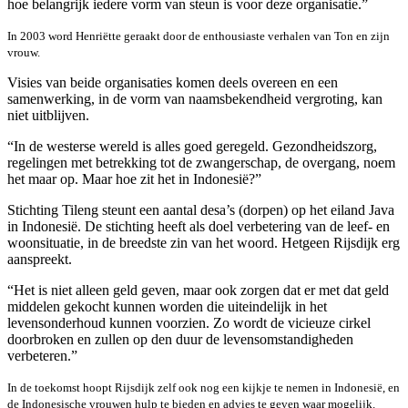
hoe belangrijk iedere vorm van steun is voor deze organisatie.”
In 2003 word Henriëtte geraakt door de enthousiaste verhalen van Ton en zijn
vrouw.
Visies van beide organisaties komen deels overeen en een
samenwerking, in de vorm van naamsbekendheid vergroting, kan
niet uitblijven.
“In de westerse wereld is alles goed geregeld. Gezondheidszorg,
regelingen met betrekking tot de zwangerschap, de overgang, noem
het maar op. Maar hoe zit het in Indonesië?”
Stichting Tileng steunt een aantal desa’s (dorpen) op het eiland Java
in Indonesië. De stichting heeft als doel verbetering van de leef- en
woonsituatie, in de breedste zin van het woord. Hetgeen Rijsdijk erg
aanspreekt.
“Het is niet alleen geld geven, maar ook zorgen dat er met dat geld
middelen gekocht kunnen worden die uiteindelijk in het
levensonderhoud kunnen voorzien. Zo wordt de vicieuze cirkel
doorbroken en zullen op den duur de levensomstandigheden
verbeteren.”
In de toekomst hoopt Rijsdijk zelf ook nog een kijkje te nemen in Indonesië, en
de Indonesische vrouwen hulp te bieden en advies te geven waar mogelijk.