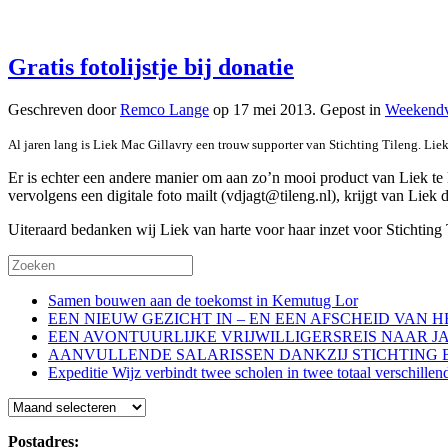
Gratis fotolijstje bij donatie
Geschreven door
Remco Lange
op
17 mei 2013
. Gepost in
Weekendv
Al jaren lang is Liek Mac Gillavry een trouw supporter van Stichting Tileng. Liek
Er is echter een andere manier om aan zo’n mooi product van Liek te k
vervolgens een digitale foto mailt (vdjagt@tileng.nl), krijgt van Liek
Uiteraard bedanken wij Liek van harte voor haar inzet voor Stichting 
Samen bouwen aan de toekomst in Kemutug Lor
EEN NIEUW GEZICHT IN – EN EEN AFSCHEID VAN 
EEN AVONTUURLIJKE VRIJWILLIGERSREIS NAAR J
AANVULLENDE SALARISSEN DANKZIJ STICHTING 
Expeditie Wijz verbindt twee scholen in twee totaal verschillen
Blog
Postadres: