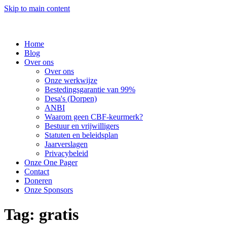
Skip to main content
Home
Blog
Over ons
Over ons
Onze werkwijze
Bestedingsgarantie van 99%
Desa's (Dorpen)
ANBI
Waarom geen CBF-keurmerk?
Bestuur en vrijwilligers
Statuten en beleidsplan
Jaarverslagen
Privacybeleid
Onze One Pager
Contact
Doneren
Onze Sponsors
Tag:
gratis