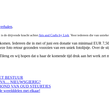
erhalen
.
 is de drijvende kracht achter
Arts and Crafts by Liek
. Voor iedereen die van unieke
omen. Iedereen die in mei of juni een donatie van minimaal EUR 7,50 aa
 deze foto retour gezonden voorzien van een uniek fotolijstje. Over de s
Tileng en wij hopen dat u haar de komende tijd druk aan het werk zet me
HET BESTUUR
AVA… NIEUWSGIERIG?
BOND VAN OUD STEURTJES
de werelddelen met elkaar!