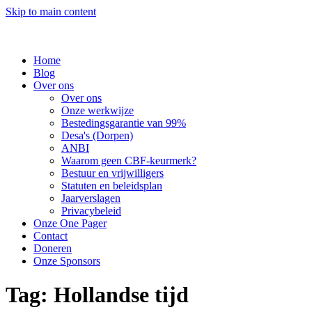
Skip to main content
Home
Blog
Over ons
Over ons
Onze werkwijze
Bestedingsgarantie van 99%
Desa's (Dorpen)
ANBI
Waarom geen CBF-keurmerk?
Bestuur en vrijwilligers
Statuten en beleidsplan
Jaarverslagen
Privacybeleid
Onze One Pager
Contact
Doneren
Onze Sponsors
Tag:
Hollandse tijd