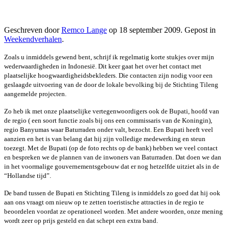
Geschreven door
Remco Lange
op
18 september 2009
. Gepost in
Weekendverhalen
.
Zoals u inmiddels gewend bent, schrijf ik regelmatig korte stukjes over mijn
wederwaardigheden in Indonesië. Dit keer gaat het over het contact met
plaatselijke hoogwaardigheidsbekleders. Die contacten zijn nodig voor een
geslaagde uitvoering van de door de lokale bevolking bij de Stichting Tileng
aangemelde projecten.
Zo heb ik met onze plaatselijke vertegenwoordigers ook de Bupati, hoofd van
de regio ( een soort functie zoals bij ons een commissaris van de Koningin),
regio Banyumas waar Baturraden onder valt, bezocht. Een Bupati heeft veel
aanzien en het is van belang dat hij zijn volledige medewerking en steun
toezegt. Met de Bupati (op de foto rechts op de bank) hebben we veel contact
en bespreken we de plannen van de inwoners van Baturraden. Dat doen we dan
in het voormalige gouvernementsgebouw dat er nog hetzelfde uitziet als in de
“Hollandse tijd”.
De band tussen de Bupati en Stichting Tileng is inmiddels zo goed dat hij ook
aan ons vraagt om nieuw op te zetten toeristische attracties in de regio te
beoordelen voordat ze operationeel worden. Met andere woorden, onze mening
wordt zeer op prijs gesteld en dat schept een extra band.