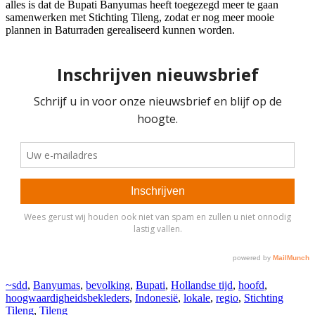
alles is dat de Bupati Banyumas heeft toegezegd meer te gaan
samenwerken met Stichting Tileng, zodat er nog meer mooie
plannen in Baturraden gerealiseerd kunnen worden.
~sdd
,
Banyumas
,
bevolking
,
Bupati
,
Hollandse tijd
,
hoofd
,
hoogwaardigheidsbekleders
,
Indonesië
,
lokale
,
regio
,
Stichting
Tileng
,
Tileng