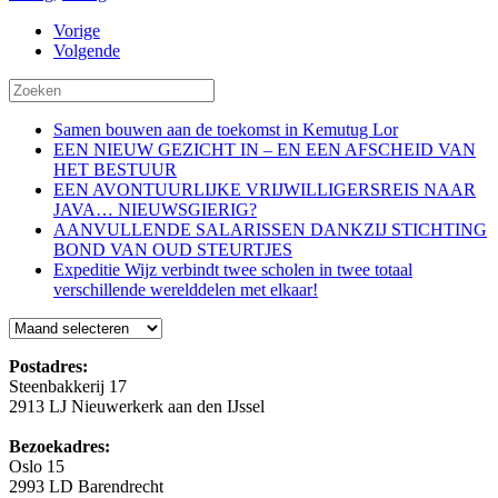
Vorige
Volgende
Samen bouwen aan de toekomst in Kemutug Lor
EEN NIEUW GEZICHT IN – EN EEN AFSCHEID VAN
HET BESTUUR
EEN AVONTUURLIJKE VRIJWILLIGERSREIS NAAR
JAVA… NIEUWSGIERIG?
AANVULLENDE SALARISSEN DANKZIJ STICHTING
BOND VAN OUD STEURTJES
Expeditie Wijz verbindt twee scholen in twee totaal
verschillende werelddelen met elkaar!
Blog
Postadres:
Steenbakkerij 17
2913 LJ Nieuwerkerk aan den IJssel
Bezoekadres:
Oslo 15
2993 LD Barendrecht