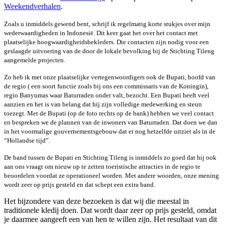
Weekendverhalen
.
Zoals u inmiddels gewend bent, schrijf ik regelmatig korte stukjes over mijn
wederwaardigheden in Indonesië. Dit keer gaat het over het contact met
plaatselijke hoogwaardigheidsbekleders. Die contacten zijn nodig voor een
geslaagde uitvoering van de door de lokale bevolking bij de Stichting Tileng
aangemelde projecten.
Zo heb ik met onze plaatselijke vertegenwoordigers ook de Bupati, hoofd van
de regio ( een soort functie zoals bij ons een commissaris van de Koningin),
regio Banyumas waar Baturraden onder valt, bezocht. Een Bupati heeft veel
aanzien en het is van belang dat hij zijn volledige medewerking en steun
toezegt. Met de Bupati (op de foto rechts op de bank) hebben we veel contact
en bespreken we de plannen van de inwoners van Baturraden. Dat doen we dan
in het voormalige gouvernementsgebouw dat er nog hetzelfde uitziet als in de
“Hollandse tijd”.
De band tussen de Bupati en Stichting Tileng is inmiddels zo goed dat hij ook
aan ons vraagt om nieuw op te zetten toeristische attracties in de regio te
beoordelen voordat ze operationeel worden. Met andere woorden, onze mening
wordt zeer op prijs gesteld en dat schept een extra band.
Het bijzondere van deze bezoeken is dat wij die meestal in
traditionele kledij doen. Dat wordt daar zeer op prijs gesteld, omdat
je daarmee aangeeft een van hen te willen zijn. Het resultaat van dit