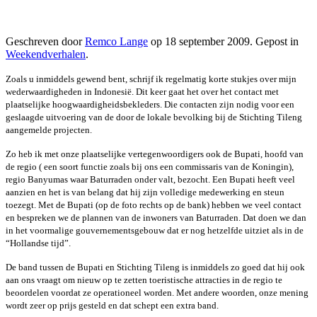
Geschreven door
Remco Lange
op
18 september 2009
. Gepost in
Weekendverhalen
.
Zoals u inmiddels gewend bent, schrijf ik regelmatig korte stukjes over mijn
wederwaardigheden in Indonesië. Dit keer gaat het over het contact met
plaatselijke hoogwaardigheidsbekleders. Die contacten zijn nodig voor een
geslaagde uitvoering van de door de lokale bevolking bij de Stichting Tileng
aangemelde projecten.
Zo heb ik met onze plaatselijke vertegenwoordigers ook de Bupati, hoofd van
de regio ( een soort functie zoals bij ons een commissaris van de Koningin),
regio Banyumas waar Baturraden onder valt, bezocht. Een Bupati heeft veel
aanzien en het is van belang dat hij zijn volledige medewerking en steun
toezegt. Met de Bupati (op de foto rechts op de bank) hebben we veel contact
en bespreken we de plannen van de inwoners van Baturraden. Dat doen we dan
in het voormalige gouvernementsgebouw dat er nog hetzelfde uitziet als in de
“Hollandse tijd”.
De band tussen de Bupati en Stichting Tileng is inmiddels zo goed dat hij ook
aan ons vraagt om nieuw op te zetten toeristische attracties in de regio te
beoordelen voordat ze operationeel worden. Met andere woorden, onze mening
wordt zeer op prijs gesteld en dat schept een extra band.