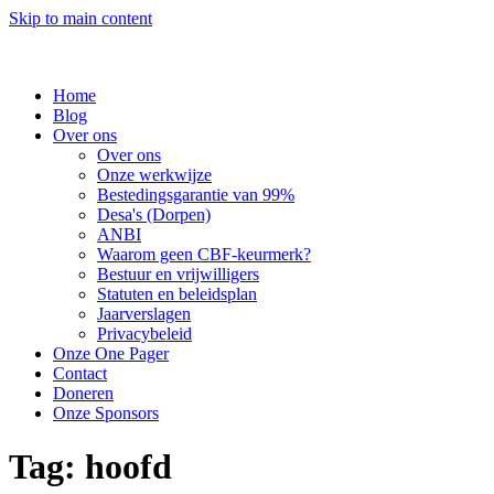
Skip to main content
Home
Blog
Over ons
Over ons
Onze werkwijze
Bestedingsgarantie van 99%
Desa's (Dorpen)
ANBI
Waarom geen CBF-keurmerk?
Bestuur en vrijwilligers
Statuten en beleidsplan
Jaarverslagen
Privacybeleid
Onze One Pager
Contact
Doneren
Onze Sponsors
Tag:
hoofd