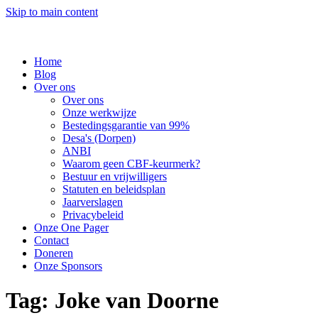
Skip to main content
Home
Blog
Over ons
Over ons
Onze werkwijze
Bestedingsgarantie van 99%
Desa's (Dorpen)
ANBI
Waarom geen CBF-keurmerk?
Bestuur en vrijwilligers
Statuten en beleidsplan
Jaarverslagen
Privacybeleid
Onze One Pager
Contact
Doneren
Onze Sponsors
Tag:
Joke van Doorne