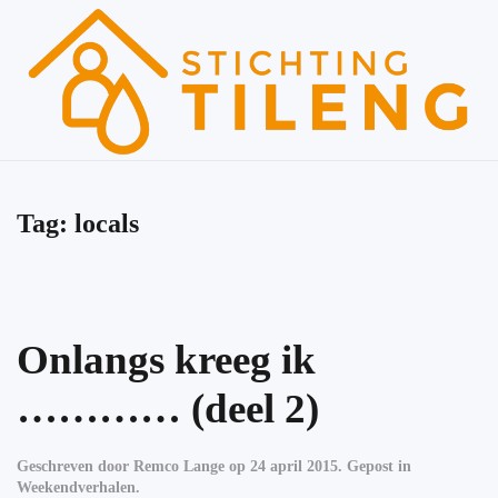
Skip to main content
Tag:
locals
Onlangs kreeg ik
………… (deel 2)
Geschreven door
Remco Lange
op
24 april 2015
. Gepost in
Weekendverhalen
.