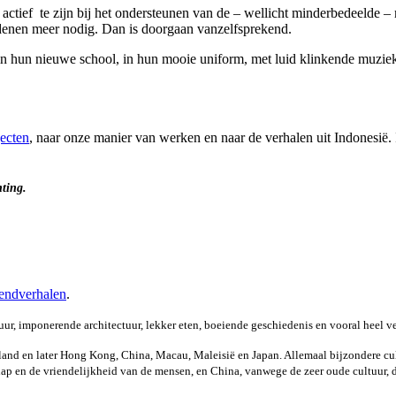
om actief te zijn bij het ondersteunen van de – wellicht minderbedeelde 
edenen meer nodig. Dan is doorgaan vanzelfsprekend.
en in hun nieuwe school, in hun mooie uniform, met luid klinkende muz
jecten
, naar onze manier van werken en naar de verhalen uit Indonesië. I
hting.
ndverhalen
.
tuur, imponerende architectuur, lekker eten, boeiende geschiedenis en vooral heel v
and en later Hong Kong, China, Macau, Maleisië en Japan. Allemaal bijzondere cul
ap en de vriendelijkheid van de mensen, en China, vanwege de zeer oude cultuur, d