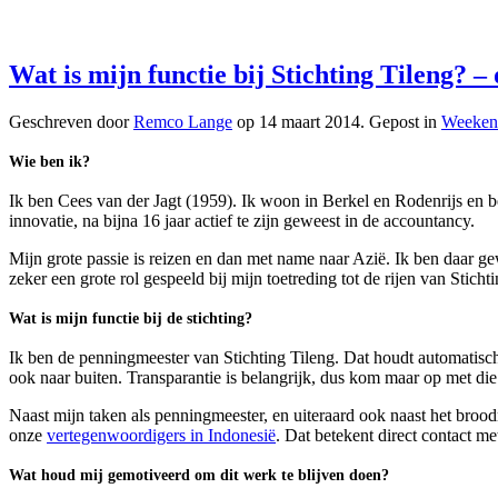
Wat is mijn functie bij Stichting Tileng? –
Geschreven door
Remco Lange
op
14 maart 2014
. Gepost in
Weeken
Wie ben ik?
Ik ben Cees van der Jagt (1959). Ik woon in Berkel en Rodenrijs en 
innovatie, na bijna 16 jaar actief te zijn geweest in de accountancy.
Mijn grote passie is reizen en dan met name naar Azië. Ik ben daar ge
zeker een grote rol gespeeld bij mijn toetreding tot de rijen van Sticht
Wat is mijn functie bij de stichting?
Ik ben de penningmeester van Stichting Tileng. Dat houdt automatisch
ook naar buiten. Transparantie is belangrijk, dus kom maar op met die
Naast mijn taken als penningmeester, en uiteraard ook naast het broo
onze
vertegenwoordigers in Indonesië
. Dat betekent direct contact me
Wat houd mij gemotiveerd om dit werk te blijven doen?