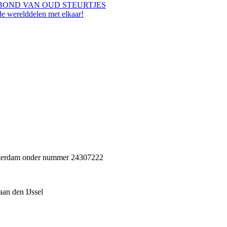
BOND VAN OUD STEURTJES
de werelddelen met elkaar!
Rotterdam onder nummer 24307222
an den IJssel