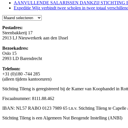
AANVULLENDE SALARISSEN DANKZIJ STICHTING 
Expeditie Wijz verbindt twee scholen in twee totaal verschillen
Blog
Postadres:
Steenbakkerij 17
2913 LJ Nieuwerkerk aan den IJssel
Bezoekadres:
Oslo 15
2993 LD Barendrecht
Telefoon:
+31 (0)180 -744 285
(alleen tijdens kantooruren)
Stichting Tileng is geregistreerd bij de Kamer van Koophandel in 
Fiscaalnummer: 8111.88.462
IBAN: NL57 RABO 0123 7989 65 t.n.v. Stichting Tileng te Capelle a
Stichting Tileng is een Algemeen Nut Beogende Instelling (ANBI)