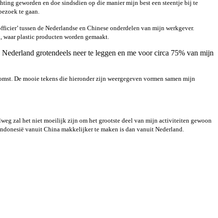
ting geworden en doe sindsdien op die manier mijn best een steentje bij te
 bezoek te gaan.
sofficier’ tussen de Nederlandse en Chinese onderdelen van mijn werkgever.
k, waar plastic producten worden gemaakt.
n Nederland grotendeels neer te leggen en me voor circa 75% van mijn
oekomst. De mooie tekens die hieronder zijn weergegeven vormen samen mijn
lweg zal het niet moeilijk zijn om het grootste deel van mijn activiteiten gewoon
 Indonesië vanuit China makkelijker te maken is dan vanuit Nederland.