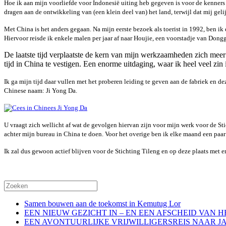
Hoe ik aan mijn voorliefde voor Indonesië uiting heb gegeven is voor de kenners
dragen aan de ontwikkeling van (een klein deel van) het land, terwijl dat mij gel
Met China is het anders gegaan. Na mijn eerste bezoek als toerist in 1992, ben i
Hiervoor reisde ik enkele malen per jaar af naar Houjie, een voorstadje van Don
De laatste tijd verplaatste de kern van mijn werkzaamheden zich mee
tijd in China te vestigen. Een enorme uitdaging, waar ik heel veel zin 
Ik ga mijn tijd daar vullen met het proberen leiding te geven aan de fabriek en
Chinese naam: Ji Yong Da.
U vraagt zich wellicht af wat de gevolgen hiervan zijn voor mijn werk voor de Sti
achter mijn bureau in China te doen. Voor het overige ben ik elke maand een paa
Ik zal dus gewoon actief blijven voor de Stichting Tileng en op deze plaats met 
Samen bouwen aan de toekomst in Kemutug Lor
EEN NIEUW GEZICHT IN – EN EEN AFSCHEID VAN 
EEN AVONTUURLIJKE VRIJWILLIGERSREIS NAAR J