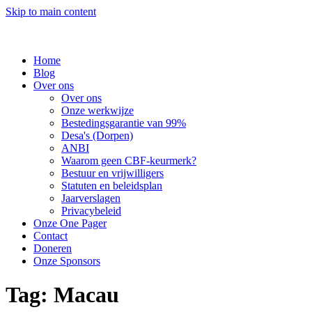
Skip to main content
Home
Blog
Over ons
Over ons
Onze werkwijze
Bestedingsgarantie van 99%
Desa's (Dorpen)
ANBI
Waarom geen CBF-keurmerk?
Bestuur en vrijwilligers
Statuten en beleidsplan
Jaarverslagen
Privacybeleid
Onze One Pager
Contact
Doneren
Onze Sponsors
Tag:
Macau