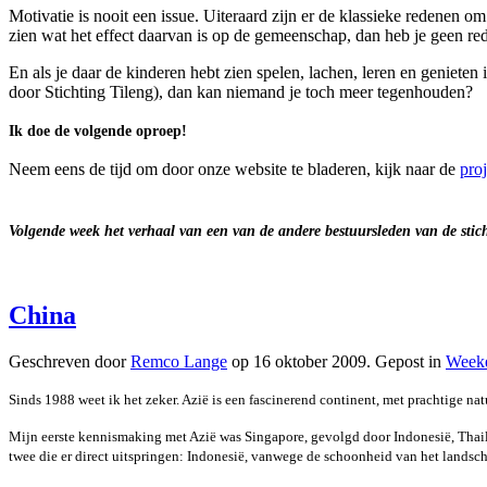
Motivatie is nooit een issue. Uiteraard zijn er de klassieke redenen 
zien wat het effect daarvan is op de gemeenschap, dan heb je geen r
En als je daar de kinderen hebt zien spelen, lachen, leren en geniet
door Stichting Tileng), dan kan niemand je toch meer tegenhouden?
Ik doe de volgende oproep!
Neem eens de tijd om door onze website te bladeren, kijk naar de
pro
Volgende week het verhaal van een van de andere bestuursleden van de stic
China
Geschreven door
Remco Lange
op
16 oktober 2009
. Gepost in
Weeke
Sinds 1988 weet ik het zeker. Azië is een fascinerend continent, met prachtige na
Mijn eerste kennismaking met Azië was Singapore, gevolgd door Indonesië, Thail
twee die er direct uitspringen: Indonesië, vanwege de schoonheid van het landsch