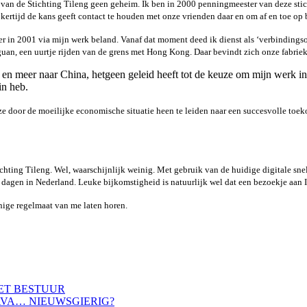
 van de Stichting Tileng geen geheim. Ik ben in 2000 penningmeester van deze stich
ijkertijd de kans geeft contact te houden met onze vrienden daar en om af en toe op
k er in 2001 via mijn werk beland. Vanaf dat moment deed ik dienst als ‘verbinding
gguan, een uurtje rijden van de grens met Hong Kong. Daar bevindt zich onze fabrie
r en meer naar China, hetgeen geleid heeft tot de keuze om mijn werk i
in heb.
 deze door de moeilijke economische situatie heen te leiden naar een succesvolle t
chting Tileng. Wel, waarschijnlijk weinig. Met gebruik van de huidige digitale sne
r dagen in Nederland. Leuke bijkomstigheid is natuurlijk wel dat een bezoekje aan
enige regelmaat van me laten horen.
HET BESTUUR
AVA… NIEUWSGIERIG?