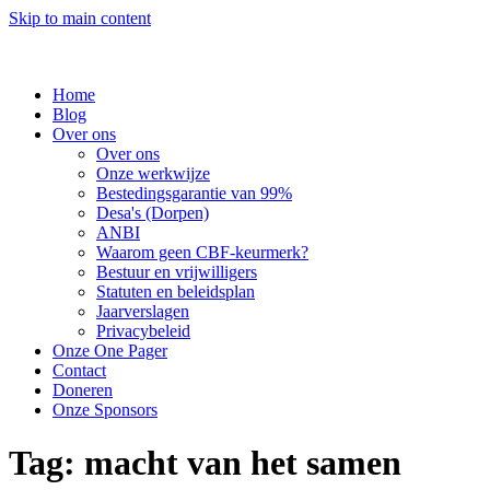
Skip to main content
Home
Blog
Over ons
Over ons
Onze werkwijze
Bestedingsgarantie van 99%
Desa's (Dorpen)
ANBI
Waarom geen CBF-keurmerk?
Bestuur en vrijwilligers
Statuten en beleidsplan
Jaarverslagen
Privacybeleid
Onze One Pager
Contact
Doneren
Onze Sponsors
Tag:
macht van het samen