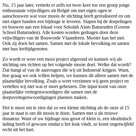
Nu, 15 jaar later, vertrekt er zelfs tot twee keer toe een groep jonge
enthousiaste vrijwilligers uit België om met eigen ogen te
aanschouwen wat voor moois de stichting heeft gerealiseerd en om
met eigen handen een bijdrage te leveren. Slapen bij de dorpelingen
en bouwen aan een lokaal voor Sekolah Alam Baturraden (Groene
School Baturraden). Alle kosten worden gedragen door deze
vrijwilligers van de Bouworde Vlaanderen. Mooier kan het niet.
Ook zij doen het samen. Samen met de lokale bevolking en samen
met hun leeftijdgenoten.
Zo wordt er weer een mooi project afgerond en kunnen wij als
stichting ons richten op het volgende mooie doel. Welke dat wordt?
Dat hangt af van de aanvragen die wij uit Indonesië krijgen. Want,
hoe graag we ook willen helpen, we kunnen dit alleen samen met de
plaatselijke bevolking. Zoals u weet verzinnen wij geen project en
vertellen wij niet wat er moet gebeuren. Die input komt van onze
plaatselijke vertegenwoordigers die samen met de
dorpsvertegenwoordigingen plannen maken.
Het is mooi om te zien dat zo een kleine stichting als de onze al 15
jaar in staat is om dit moois te doen. Samen met u als trouwe
donateur. Want of uw bijdrage nou groot of klein is, een idealistisch
lading heeft of gewoon omdat u het leuk vindt, ze komt ongetwijfeld
recht uit het hart.