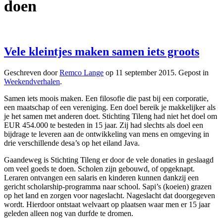
doen
Vele kleintjes maken samen iets groots
Geschreven door
Remco Lange
op
11 september 2015
. Gepost in
Weekendverhalen
.
Samen iets moois maken. Een filosofie die past bij een corporatie,
een maatschap of een vereniging. Een doel bereik je makkelijker als
je het samen met anderen doet. Stichting Tileng had niet het doel om
EUR 454.000 te besteden in 15 jaar. Zij had slechts als doel een
bijdrage te leveren aan de ontwikkeling van mens en omgeving in
drie verschillende desa’s op het eiland Java.
Gaandeweg is Stichting Tileng er door de vele donaties in geslaagd
om veel goeds te doen. Scholen zijn gebouwd, of opgeknapt.
Leraren ontvangen een salaris en kinderen kunnen dankzij een
gericht scholarship-programma naar school. Sapi’s (koeien) grazen
op het land en zorgen voor nageslacht. Nageslacht dat doorgegeven
wordt. Hierdoor ontstaat welvaart op plaatsen waar men er 15 jaar
geleden alleen nog van durfde te dromen.