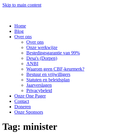
Skip to main content
Home
Blog
Over ons
Over ons
Onze werkwijze
Bestedingsgarantie van 99%
Desa's (Dorpen)
ANBI
Waarom geen CBF-keurmerk?
Bestuur en vrijwilligers
Statuten en beleidsplan
Jaarverslagen
Privacybeleid
Onze One Pager
Contact
Doneren
Onze Sponsors
Tag:
minister