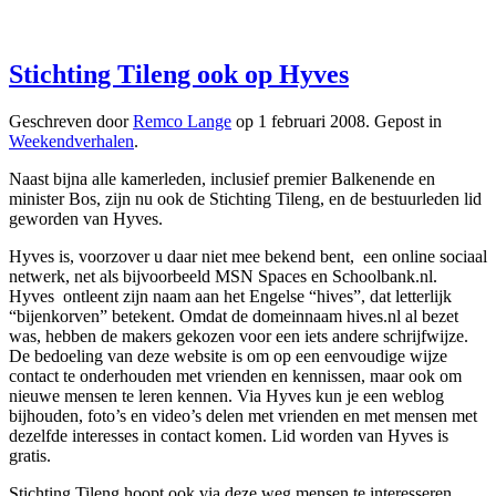
Stichting Tileng ook op Hyves
Geschreven door
Remco Lange
op
1 februari 2008
. Gepost in
Weekendverhalen
.
Naast bijna alle kamerleden, inclusief premier Balkenende en
minister Bos, zijn nu ook de Stichting Tileng, en de bestuurleden lid
geworden van Hyves.
Hyves is, voorzover u daar niet mee bekend bent, een online sociaal
netwerk, net als bijvoorbeeld MSN Spaces en Schoolbank.nl.
Hyves ontleent zijn naam aan het Engelse “hives”, dat letterlijk
“bijenkorven” betekent. Omdat de domeinnaam hives.nl al bezet
was, hebben de makers gekozen voor een iets andere schrijfwijze.
De bedoeling van deze website is om op een eenvoudige wijze
contact te onderhouden met vrienden en kennissen, maar ook om
nieuwe mensen te leren kennen. Via Hyves kun je een weblog
bijhouden, foto’s en video’s delen met vrienden en met mensen met
dezelfde interesses in contact komen. Lid worden van Hyves is
gratis.
Stichting Tileng hoopt ook via deze weg mensen te interesseren