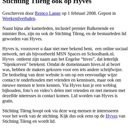
Stichting Tileng ook op Hyves
Geschreven door
Remco Lange
op
1 februari 2008
. Gepost in
Weekendverhalen
.
Naast bijna alle kamerleden, inclusief premier Balkenende en
minister Bos, zijn nu ook de Stichting Tileng, en de bestuurleden lid
geworden van Hyves.
Hyves is, voorzover u daar niet mee bekend bent, een online sociaal
netwerk, net als bijvoorbeeld MSN Spaces en Schoolbank.nl.
Hyves ontleent zijn naam aan het Engelse “hives”, dat letterlijk
“bijenkorven” betekent. Omdat de domeinnaam hives.nl al bezet
was, hebben de makers gekozen voor een iets andere schrijfwijze.
De bedoeling van deze website is om op een eenvoudige wijze
contact te onderhouden met vrienden en kennissen, maar ook om
nieuwe mensen te leren kennen. Via Hyves kun je een weblog
bijhouden, foto’s en video’s delen met vrienden en met mensen met
dezelfde interesses in contact komen. Lid worden van Hyves is
gratis.
Stichting Tileng hoopt ook via deze weg mensen te interesseren
voor het werk van de stichting. Kijk dus ook eens op de
Hyves
van
Stichting Tileng en wordt lid.