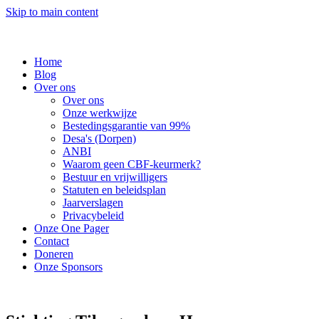
Skip to main content
Home
Blog
Over ons
Over ons
Onze werkwijze
Bestedingsgarantie van 99%
Desa's (Dorpen)
ANBI
Waarom geen CBF-keurmerk?
Bestuur en vrijwilligers
Statuten en beleidsplan
Jaarverslagen
Privacybeleid
Onze One Pager
Contact
Doneren
Onze Sponsors