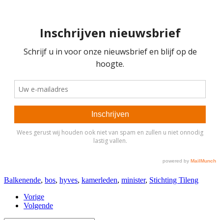
Balkenende
,
bos
,
hyves
,
kamerleden
,
minister
,
Stichting Tileng
Vorige
Volgende