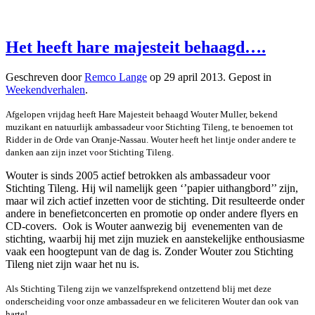
Het heeft hare majesteit behaagd….
Geschreven door
Remco Lange
op
29 april 2013
. Gepost in
Weekendverhalen
.
Afgelopen vrijdag heeft Hare Majesteit behaagd Wouter Muller, bekend
muzikant en natuurlijk ambassadeur voor Stichting Tileng, te benoemen tot
Ridder in de Orde van Oranje-Nassau. Wouter heeft het lintje onder andere te
danken aan zijn inzet voor Stichting Tileng.
Wouter is sinds 2005 actief betrokken als ambassadeur voor
Stichting Tileng. Hij wil namelijk geen ‘’papier uithangbord’’ zijn,
maar wil zich actief inzetten voor de stichting. Dit resulteerde onder
andere in benefietconcerten en promotie op onder andere flyers en
CD-covers. Ook is Wouter aanwezig bij evenementen van de
stichting, waarbij hij met zijn muziek en aanstekelijke enthousiasme
vaak een hoogtepunt van de dag is. Zonder Wouter zou Stichting
Tileng niet zijn waar het nu is.
Als Stichting Tileng zijn we vanzelfsprekend ontzettend blij met deze
onderscheiding voor onze ambassadeur en we feliciteren Wouter dan ook van
harte!