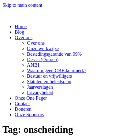
Skip to main content
Home
Blog
Over ons
Over ons
Onze werkwijze
Bestedingsgarantie van 99%
Desa's (Dorpen)
ANBI
Waarom geen CBF-keurmerk?
Bestuur en vrijwilligers
Statuten en beleidsplan
Jaarverslagen
Privacybeleid
Onze One Pager
Contact
Doneren
Onze Sponsors
Tag:
onscheiding