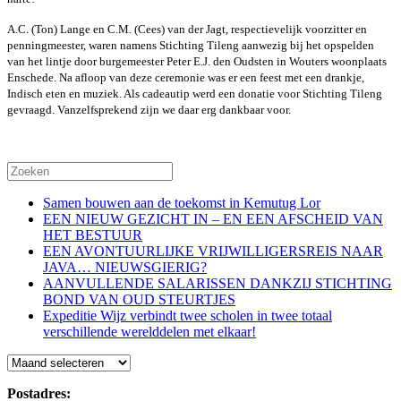
A.C. (Ton) Lange en C.M. (Cees) van der Jagt, respectievelijk voorzitter en
penningmeester, waren namens Stichting Tileng aanwezig bij het opspelden
van het lintje door burgemeester Peter E.J. den Oudsten in Wouters woonplaats
Enschede. Na afloop van deze ceremonie was er een feest met een drankje,
Indisch eten en muziek. Als cadeautip werd een donatie voor Stichting Tileng
gevraagd. Vanzelfsprekend zijn we daar erg dankbaar voor.
Samen bouwen aan de toekomst in Kemutug Lor
EEN NIEUW GEZICHT IN – EN EEN AFSCHEID VAN
HET BESTUUR
EEN AVONTUURLIJKE VRIJWILLIGERSREIS NAAR
JAVA… NIEUWSGIERIG?
AANVULLENDE SALARISSEN DANKZIJ STICHTING
BOND VAN OUD STEURTJES
Expeditie Wijz verbindt twee scholen in twee totaal
verschillende werelddelen met elkaar!
Blog
Postadres: