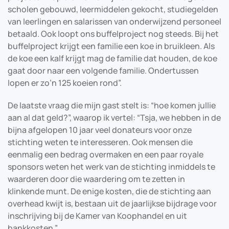
scholen gebouwd, leermiddelen gekocht, studiegelden
van leerlingen en salarissen van onderwijzend personeel
betaald. Ook loopt ons buffelproject nog steeds. Bij het
buffelproject krijgt een familie een koe in bruikleen. Als
de koe een kalf krijgt mag de familie dat houden, de koe
gaat door naar een volgende familie. Ondertussen
lopen er zo’n 125 koeien rond”.
De laatste vraag die mijn gast stelt is: “hoe komen jullie
aan al dat geld?”, waarop ik vertel: “Tsja, we hebben in de
bijna afgelopen 10 jaar veel donateurs voor onze
stichting weten te interesseren. Ook mensen die
eenmalig een bedrag overmaken en een paar royale
sponsors weten het werk van de stichting inmiddels te
waarderen door die waardering om te zetten in
klinkende munt. De enige kosten, die de stichting aan
overhead kwijt is, bestaan uit de jaarlijkse bijdrage voor
inschrijving bij de Kamer van Koophandel en uit
bankkosten.”