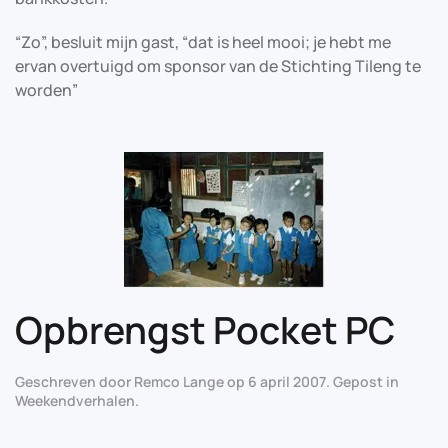
“Zo”, besluit mijn gast, “dat is heel mooi; je hebt me
ervan overtuigd om sponsor van de Stichting Tileng te
worden”
Opbrengst Pocket PC
Geschreven door
Remco Lange
op
6 april 2007
. Gepost in
Weekendverhalen
.