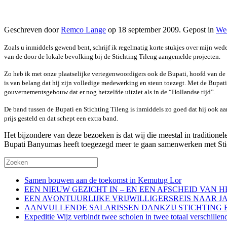
Geschreven door
Remco Lange
op
18 september 2009
. Gepost in
We
Zoals u inmiddels gewend bent, schrijf ik regelmatig korte stukjes over mijn wed
van de door de lokale bevolking bij de Stichting Tileng aangemelde projecten.
Zo heb ik met onze plaatselijke vertegenwoordigers ook de Bupati, hoofd van de r
is van belang dat hij zijn volledige medewerking en steun toezegt. Met de Bupat
gouvernementsgebouw dat er nog hetzelfde uitziet als in de “Hollandse tijd”.
De band tussen de Bupati en Stichting Tileng is inmiddels zo goed dat hij ook aa
prijs gesteld en dat schept een extra band.
Het bijzondere van deze bezoeken is dat wij die meestal in traditionele
Bupati Banyumas heeft toegezegd meer te gaan samenwerken met Stic
Samen bouwen aan de toekomst in Kemutug Lor
EEN NIEUW GEZICHT IN – EN EEN AFSCHEID VAN 
EEN AVONTUURLIJKE VRIJWILLIGERSREIS NAAR J
AANVULLENDE SALARISSEN DANKZIJ STICHTING 
Expeditie Wijz verbindt twee scholen in twee totaal verschillen