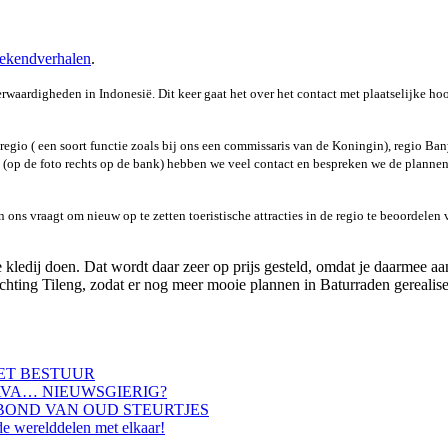
ekendverhalen
.
erwaardigheden in Indonesië. Dit keer gaat het over het contact met plaatselijke 
egio ( een soort functie zoals bij ons een commissaris van de Koningin), regio Ba
i (op de foto rechts op de bank) hebben we veel contact en bespreken we de plann
n ons vraagt om nieuw op te zetten toeristische attracties in de regio te beoordel
 kledij doen. Dat wordt daar zeer op prijs gesteld, omdat je daarmee aang
hting Tileng, zodat er nog meer mooie plannen in Baturraden gereali
HET BESTUUR
AVA… NIEUWSGIERIG?
BOND VAN OUD STEURTJES
de werelddelen met elkaar!