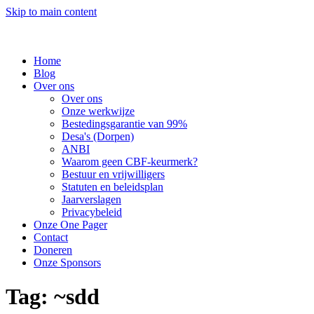
Skip to main content
Home
Blog
Over ons
Over ons
Onze werkwijze
Bestedingsgarantie van 99%
Desa's (Dorpen)
ANBI
Waarom geen CBF-keurmerk?
Bestuur en vrijwilligers
Statuten en beleidsplan
Jaarverslagen
Privacybeleid
Onze One Pager
Contact
Doneren
Onze Sponsors
Tag:
~sdd